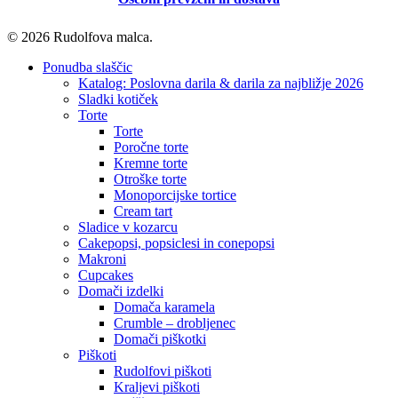
© 2026 Rudolfova malca.
Close
Ponudba slaščic
Menu
Katalog: Poslovna darila & darila za najbližje 2026
Sladki kotiček
Torte
Torte
Poročne torte
Kremne torte
Otroške torte
Monoporcijske tortice
Cream tart
Sladice v kozarcu
Cakepopsi, popsiclesi in conepopsi
Makroni
Cupcakes
Domači izdelki
Domača karamela
Crumble – drobljenec
Domači piškotki
Piškoti
Rudolfovi piškoti
Kraljevi piškoti