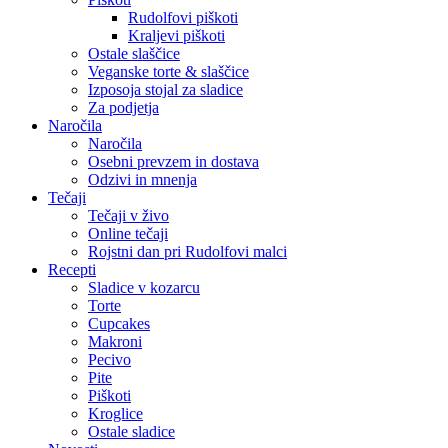
Rudolfovi piškoti
Kraljevi piškoti
Ostale slaščice
Veganske torte & slaščice
Izposoja stojal za sladice
Za podjetja
Naročila
Naročila
Osebni prevzem in dostava
Odzivi in mnenja
Tečaji
Tečaji v živo
Online tečaji
Rojstni dan pri Rudolfovi malci
Recepti
Sladice v kozarcu
Torte
Cupcakes
Makroni
Pecivo
Pite
Piškoti
Kroglice
Ostale sladice