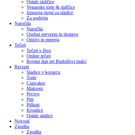
Ostale slaščice
Veganske torte & slaščice
Izposoja stojal za sladice
Za podjetja
Naročila
Naročila
Osebni prevzem in dostava
Odzivi in mnenja
Tečaji
Tečaji v živo
Online tečaji
Rojstni dan pri Rudolfovi malci
Recepti
Sladice v kozarcu
Torte
Cupcakes
Makroni
Pecivo
Pite
Piškoti
Kroglice
Ostale sladice
Novosti
Zgodba
Zgodba