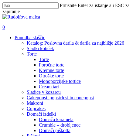
Skip
Pritisnite Enter za iskanje ali ESC za
to
zapiranje
main
Zapri
content
iskanje
išči
account
0
Menu
Ponudba slaščic
Katalog: Poslovna darila & darila za najbližje 2026
Sladki kotiček
Torte
Torte
Poročne torte
Kremne torte
Otroške torte
Monoporcijske tortice
Cream tart
Sladice v kozarcu
Cakepopsi, popsiclesi in conepopsi
Makroni
Cupcakes
Domači izdelki
Domača karamela
Crumble – drobljenec
Domači piškotki
Piškoti