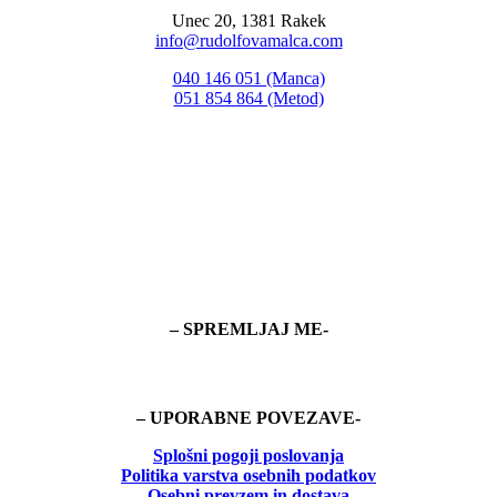
Unec 20, 1381 Rakek
info@rudolfovamalca.com
040 146 051 (Manca)
051 854 864 (Metod)
– SPREMLJAJ ME-
– UPORABNE POVEZAVE-
Splošni pogoji poslovanja
Politika
varstva osebnih podatkov
Osebni prevzem in dostava