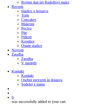
Rojstni dan pri Rudolfovi malci
Recepti
Sladice v kozarcu
Torte
Cupcakes
Makroni
Pecivo
Pite
Piškoti
Kroglice
Ostale sladice
Novosti
Zgodba
Zgodba
V medijih
Kontakt
Kontakt
Osebni prevzem in dostava
Sodeluj z mano
išči
account
0
was successfully added to your cart.