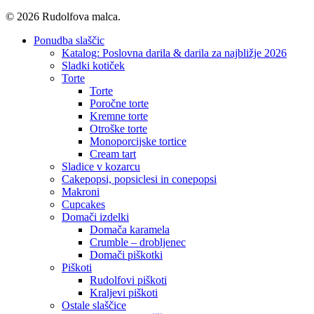
© 2026 Rudolfova malca.
Close
Ponudba slaščic
Menu
Katalog: Poslovna darila & darila za najbližje 2026
Sladki kotiček
Torte
Torte
Poročne torte
Kremne torte
Otroške torte
Monoporcijske tortice
Cream tart
Sladice v kozarcu
Cakepopsi, popsiclesi in conepopsi
Makroni
Cupcakes
Domači izdelki
Domača karamela
Crumble – drobljenec
Domači piškotki
Piškoti
Rudolfovi piškoti
Kraljevi piškoti
Ostale slaščice