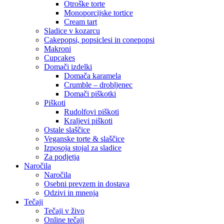
Otroške torte
Monoporcijske tortice
Cream tart
Sladice v kozarcu
Cakepopsi, popsiclesi in conepopsi
Makroni
Cupcakes
Domači izdelki
Domača karamela
Crumble – drobljenec
Domači piškotki
Piškoti
Rudolfovi piškoti
Kraljevi piškoti
Ostale slaščice
Veganske torte & slaščice
Izposoja stojal za sladice
Za podjetja
Naročila
Naročila
Osebni prevzem in dostava
Odzivi in mnenja
Tečaji
Tečaji v živo
Online tečaji