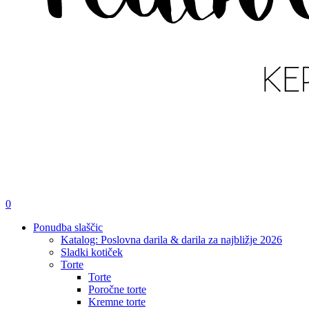
išči
account
0
Menu
Ponudba slaščic
Katalog: Poslovna darila & darila za najbližje 2026
Sladki kotiček
Torte
Torte
Poročne torte
Kremne torte