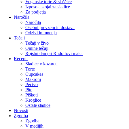
Veganske torte & slaščice
Izposoja stojal za sladice
Za podjetja
Naročila
Naročila
Osebni prevzem in dostava
Odzivi in mnenja
Tečaji
Tečaji v živo
Online tečaji
Rojstni dan pri Rudolfovi malci
Recepti
Sladice v kozarcu
Torte
Cupcakes
Makroni
Pecivo
Pite
Piškoti
Kroglice
Ostale sladice
Novosti
Zgodba
Zgodba
V medijih