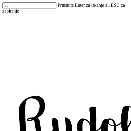
Skip
Pritisnite Enter za iskanje ali ESC za
to
zapiranje
main
Zapri
content
iskanje