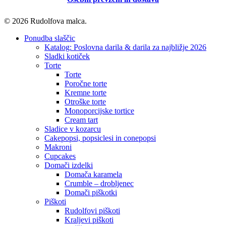
© 2026 Rudolfova malca.
Close
Ponudba slaščic
Menu
Katalog: Poslovna darila & darila za najbližje 2026
Sladki kotiček
Torte
Torte
Poročne torte
Kremne torte
Otroške torte
Monoporcijske tortice
Cream tart
Sladice v kozarcu
Cakepopsi, popsiclesi in conepopsi
Makroni
Cupcakes
Domači izdelki
Domača karamela
Crumble – drobljenec
Domači piškotki
Piškoti
Rudolfovi piškoti
Kraljevi piškoti