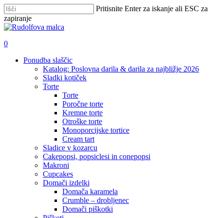
Skip
Pritisnite Enter za iskanje ali ESC za
to
zapiranje
main
Zapri
content
iskanje
išči
account
0
Menu
Ponudba slaščic
Katalog: Poslovna darila & darila za najbližje 2026
Sladki kotiček
Torte
Torte
Poročne torte
Kremne torte
Otroške torte
Monoporcijske tortice
Cream tart
Sladice v kozarcu
Cakepopsi, popsiclesi in conepopsi
Makroni
Cupcakes
Domači izdelki
Domača karamela
Crumble – drobljenec
Domači piškotki
Piškoti