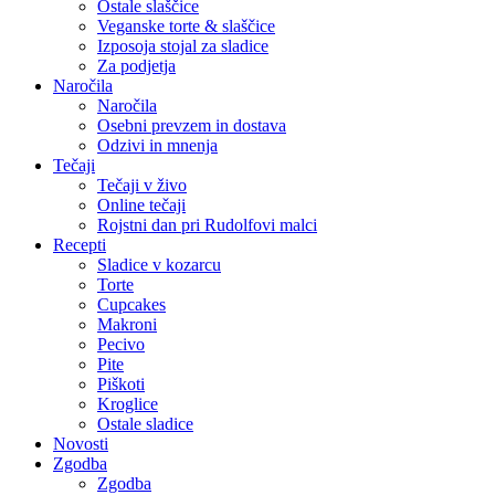
Ostale slaščice
Veganske torte & slaščice
Izposoja stojal za sladice
Za podjetja
Naročila
Naročila
Osebni prevzem in dostava
Odzivi in mnenja
Tečaji
Tečaji v živo
Online tečaji
Rojstni dan pri Rudolfovi malci
Recepti
Sladice v kozarcu
Torte
Cupcakes
Makroni
Pecivo
Pite
Piškoti
Kroglice
Ostale sladice
Novosti
Zgodba
Zgodba