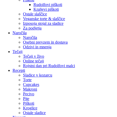
Rudolfovi piškoti
Kraljevi piškoti
Ostale slaščice
Veganske torte & slaščice
Izposoja stojal za sladice
Za podjetja
Naročila
Naročila
Osebni prevzem in dostava
Odzivi in mnenja
Tečaji
Tečaji v živo
Online tečaji
Rojstni dan pri Rudolfovi malci
Recepti
Sladice v kozarcu
Torte
Cupcakes
Makroni
Pecivo
Pite
Piškoti
Kroglice
Ostale sladice