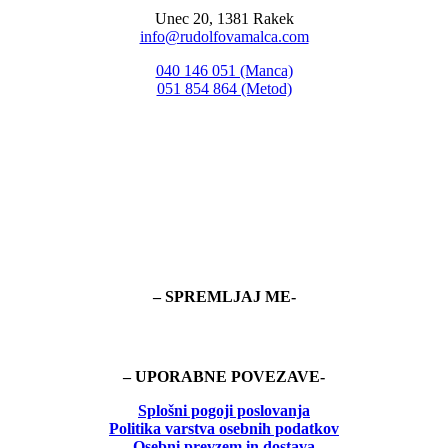
Unec 20, 1381 Rakek
info@rudolfovamalca.com
040 146 051 (Manca)
051 854 864 (Metod)
– SPREMLJAJ ME-
– UPORABNE POVEZAVE-
Splošni pogoji poslovanja
Politika
varstva osebnih podatkov
Osebni prevzem in dostava