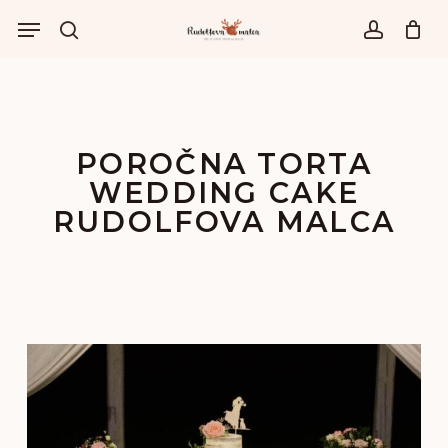
Skip
Menu
to
išči
account
main
content
POROČNA TORTA
WEDDING CAKE
RUDOLFOVA MALCA