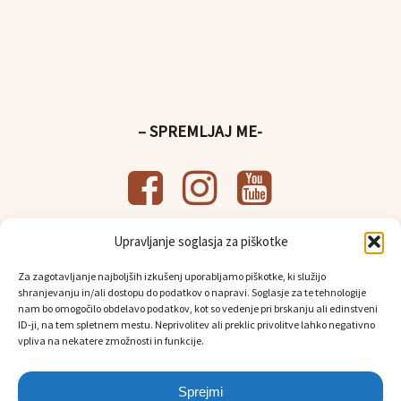
– SPREMLJAJ ME-
Upravljanje soglasja za piškotke
– UPORABNE POVEZAVE-
Za zagotavljanje najboljših izkušenj uporabljamo piškotke, ki služijo
Splošni pogoji poslovanja
shranjevanju in/ali dostopu do podatkov o napravi. Soglasje za te tehnologije
Politika
varstva osebnih podatkov
nam bo omogočilo obdelavo podatkov, kot so vedenje pri brskanju ali edinstveni
Osebni prevzem in dostava
ID-ji, na tem spletnem mestu. Neprivolitev ali preklic privolitve lahko negativno
vpliva na nekatere zmožnosti in funkcije.
Sprejmi