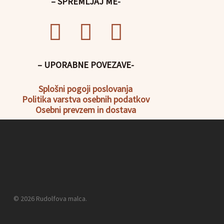
– SPREMLJAJ ME-
– UPORABNE POVEZAVE-
Splošni pogoji poslovanja
Politika
varstva osebnih podatkov
Osebni prevzem in dostava
© 2026 Rudolfova malca.