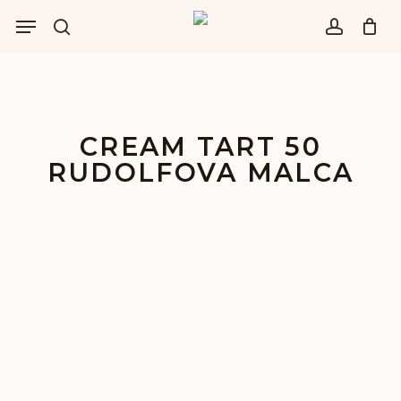
Skip
Menu
to
išči
account
main
content
CREAM TART 50
RUDOLFOVA MALCA