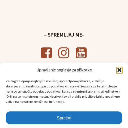
– SPREMLJAJ ME-
Upravljanje soglasja za piškotke
– UPORABNE POVEZAVE-
Za zagotavljanje najboljših izkušenj uporabljamo piškotke, ki služijo
Splošni pogoji poslovanja
shranjevanju in/ali dostopu do podatkov o napravi. Soglasje za te tehnologije
Politika
varstva osebnih podatkov
nam bo omogočilo obdelavo podatkov, kot so vedenje pri brskanju ali edinstveni
Osebni prevzem in dostava
ID-ji, na tem spletnem mestu. Neprivolitev ali preklic privolitve lahko negativno
vpliva na nekatere zmožnosti in funkcije.
Sprejmi