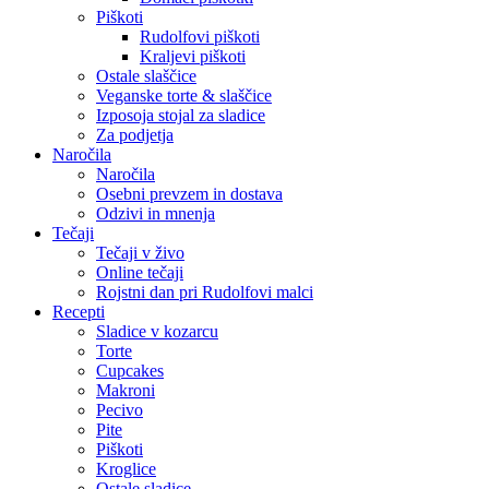
Piškoti
Rudolfovi piškoti
Kraljevi piškoti
Ostale slaščice
Veganske torte & slaščice
Izposoja stojal za sladice
Za podjetja
Naročila
Naročila
Osebni prevzem in dostava
Odzivi in mnenja
Tečaji
Tečaji v živo
Online tečaji
Rojstni dan pri Rudolfovi malci
Recepti
Sladice v kozarcu
Torte
Cupcakes
Makroni
Pecivo
Pite
Piškoti
Kroglice
Ostale sladice