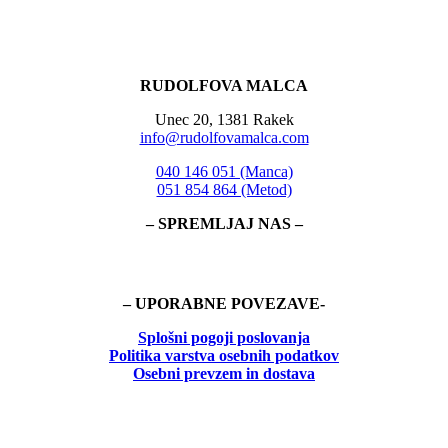
RUDOLFOVA MALCA
Unec 20, 1381 Rakek
info@rudolfovamalca.com
040 146 051 (Manca)
051 854 864 (Metod)
– SPREMLJAJ NAS –
– UPORABNE POVEZAVE-
Splošni pogoji poslovanja
Politika
varstva osebnih podatkov
Osebni prevzem in dostava