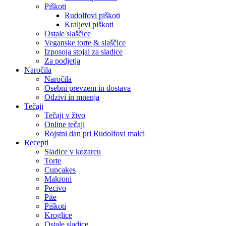
Piškoti
Rudolfovi piškoti
Kraljevi piškoti
Ostale slaščice
Veganske torte & slaščice
Izposoja stojal za sladice
Za podjetja
Naročila
Naročila
Osebni prevzem in dostava
Odzivi in mnenja
Tečaji
Tečaji v živo
Online tečaji
Rojstni dan pri Rudolfovi malci
Recepti
Sladice v kozarcu
Torte
Cupcakes
Makroni
Pecivo
Pite
Piškoti
Kroglice
Ostale sladice