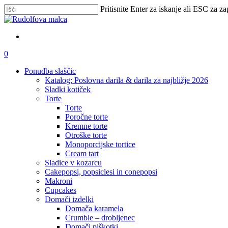
Skip
Pritisnite Enter za iskanje ali ESC za za
to
Zapri
main
iskanje
content
išči
account
0
Menu
Ponudba slaščic
Katalog: Poslovna darila & darila za najbližje 2026
Sladki kotiček
Torte
Torte
Poročne torte
Kremne torte
Otroške torte
Monoporcijske tortice
Cream tart
Sladice v kozarcu
Cakepopsi, popsiclesi in conepopsi
Makroni
Cupcakes
Domači izdelki
Domača karamela
Crumble – drobljenec
Domači piškotki