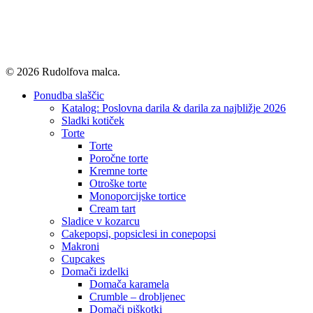
© 2026 Rudolfova malca.
Close
Ponudba slaščic
Menu
Katalog: Poslovna darila & darila za najbližje 2026
Sladki kotiček
Torte
Torte
Poročne torte
Kremne torte
Otroške torte
Monoporcijske tortice
Cream tart
Sladice v kozarcu
Cakepopsi, popsiclesi in conepopsi
Makroni
Cupcakes
Domači izdelki
Domača karamela
Crumble – drobljenec
Domači piškotki