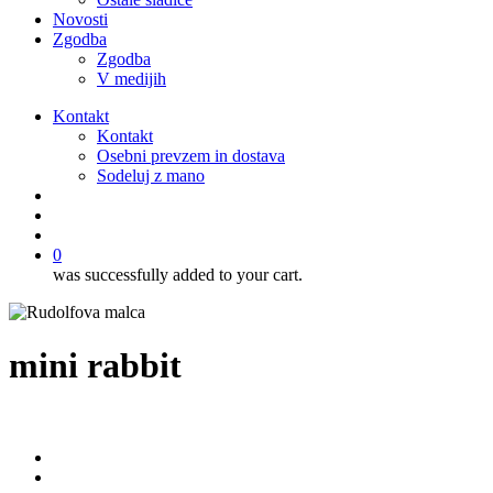
Novosti
Zgodba
Zgodba
V medijih
Kontakt
Kontakt
Osebni prevzem in dostava
Sodeluj z mano
išči
account
0
was successfully added to your cart.
mini rabbit