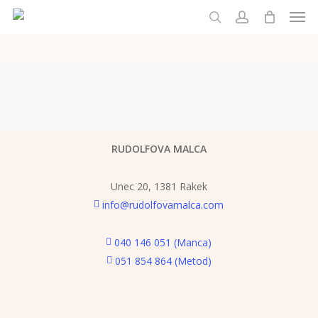
Men
Skip
to
išči
account
main
content
RUDOLFOVA MALCA
Unec 20, 1381 Rakek
info@rudolfovamalca.com
040 146 051 (Manca)
051 854 864 (Metod)