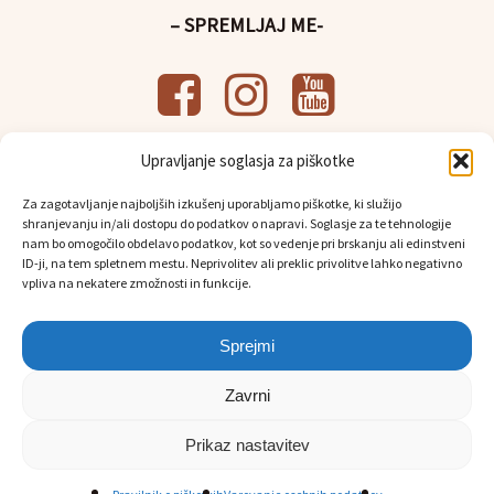
– SPREMLJAJ ME-
Upravljanje soglasja za piškotke
– UPORABNE POVEZAVE-
Za zagotavljanje najboljših izkušenj uporabljamo piškotke, ki služijo
Splošni pogoji poslovanja
shranjevanju in/ali dostopu do podatkov o napravi. Soglasje za te tehnologije
Politika
varstva osebnih podatkov
nam bo omogočilo obdelavo podatkov, kot so vedenje pri brskanju ali edinstveni
Osebni prevzem in dostava
ID-ji, na tem spletnem mestu. Neprivolitev ali preklic privolitve lahko negativno
vpliva na nekatere zmožnosti in funkcije.
Sprejmi
Zavrni
Prikaz nastavitev
© 2026 Rudolfova malca.