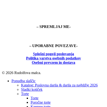
– SPREMLJAJ ME-
– UPORABNE POVEZAVE-
Splošni pogoji poslovanja
Politika
varstva osebnih podatkov
Osebni prevzem in dostava
© 2026 Rudolfova malca.
Close
Ponudba slaščic
Menu
Katalog: Poslovna darila & darila za najbližje 2026
Sladki kotiček
Torte
Torte
Poročne torte
Kremne torte