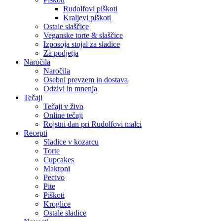
Rudolfovi piškoti
Kraljevi piškoti
Ostale slaščice
Veganske torte & slaščice
Izposoja stojal za sladice
Za podjetja
Naročila
Naročila
Osebni prevzem in dostava
Odzivi in mnenja
Tečaji
Tečaji v živo
Online tečaji
Rojstni dan pri Rudolfovi malci
Recepti
Sladice v kozarcu
Torte
Cupcakes
Makroni
Pecivo
Pite
Piškoti
Kroglice
Ostale sladice