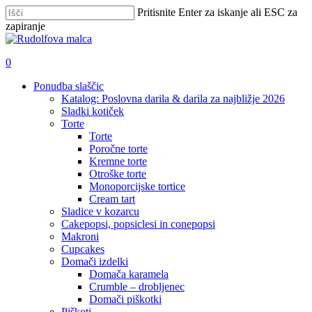
Skip
Pritisnite Enter za iskanje ali ESC za
to
zapiranje
main
Zapri
content
iskanje
išči
account
0
Menu
Ponudba slaščic
Katalog: Poslovna darila & darila za najbližje 2026
Sladki kotiček
Torte
Torte
Poročne torte
Kremne torte
Otroške torte
Monoporcijske tortice
Cream tart
Sladice v kozarcu
Cakepopsi, popsiclesi in conepopsi
Makroni
Cupcakes
Domači izdelki
Domača karamela
Crumble – drobljenec
Domači piškotki
Piškoti