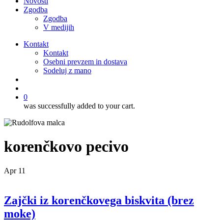
Novosti
Zgodba
Zgodba
V medijih
Kontakt
Kontakt
Osebni prevzem in dostava
Sodeluj z mano
išči
account
0
was successfully added to your cart.
korenčkovo pecivo
Apr
11
Zajčki iz korenčkovega biskvita (brez
moke)