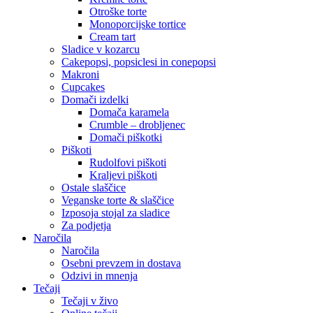
Otroške torte
Monoporcijske tortice
Cream tart
Sladice v kozarcu
Cakepopsi, popsiclesi in conepopsi
Makroni
Cupcakes
Domači izdelki
Domača karamela
Crumble – drobljenec
Domači piškotki
Piškoti
Rudolfovi piškoti
Kraljevi piškoti
Ostale slaščice
Veganske torte & slaščice
Izposoja stojal za sladice
Za podjetja
Naročila
Naročila
Osebni prevzem in dostava
Odzivi in mnenja
Tečaji
Tečaji v živo