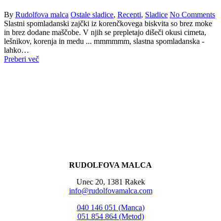
By
Rudolfova malca
Ostale sladice
,
Recepti
,
Sladice
No Comments
Slastni spomladanski zajčki iz korenčkovega biskvita so brez moke
in brez dodane maščobe. V njih se prepletajo dišeči okusi cimeta,
lešnikov, korenja in medu ... mmmmmm, slastna spomladanska -
lahko…
Preberi več
RUDOLFOVA MALCA
Unec 20, 1381 Rakek
info@rudolfovamalca.com
040 146 051 (Manca)
051 854 864 (Metod)