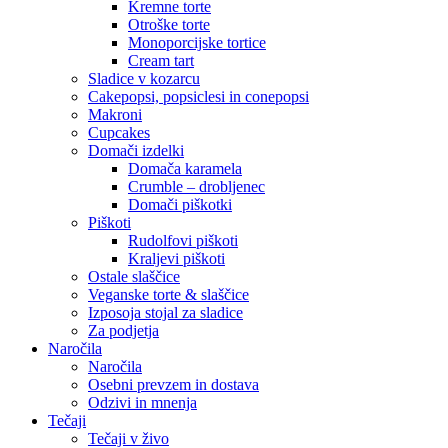
Kremne torte
Otroške torte
Monoporcijske tortice
Cream tart
Sladice v kozarcu
Cakepopsi, popsiclesi in conepopsi
Makroni
Cupcakes
Domači izdelki
Domača karamela
Crumble – drobljenec
Domači piškotki
Piškoti
Rudolfovi piškoti
Kraljevi piškoti
Ostale slaščice
Veganske torte & slaščice
Izposoja stojal za sladice
Za podjetja
Naročila
Naročila
Osebni prevzem in dostava
Odzivi in mnenja
Tečaji
Tečaji v živo