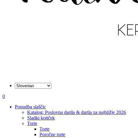
išči
account
0
Menu
Ponudba slaščic
Katalog: Poslovna darila & darila za najbližje 2026
Sladki kotiček
Torte
Torte
Poročne torte