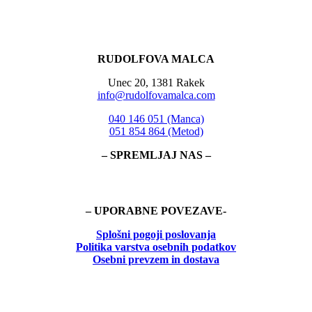
RUDOLFOVA MALCA
Unec 20, 1381 Rakek
info@rudolfovamalca.com
040 146 051 (Manca)
051 854 864 (Metod)
– SPREMLJAJ NAS –
– UPORABNE POVEZAVE-
Splošni pogoji poslovanja
Politika
varstva osebnih podatkov
Osebni prevzem in dostava