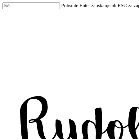
Skip
Pritisnite Enter za iskanje ali ESC za za
to
Zapri
main
iskanje
content