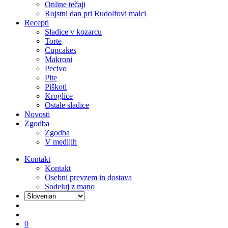
Online tečaji
Rojstni dan pri Rudolfovi malci
Recepti
Sladice v kozarcu
Torte
Cupcakes
Makroni
Pecivo
Pite
Piškoti
Kroglice
Ostale sladice
Novosti
Zgodba
Zgodba
V medijih
Kontakt
Kontakt
Osebni prevzem in dostava
Sodeluj z mano
išči
account
0