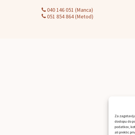
040 146 051 (Manca)
051 854 864 (Metod)
Za zagotavlja
dostopu do po
podatkov, kot
ali preklic p