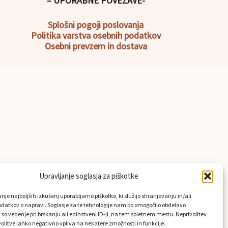
– UPORABNE POVEZAVE-
Splošni pogoji poslovanja
Politika
varstva osebnih podatkov
Osebni prevzem in dostava
Upravljanje soglasja za piškotke
nje najboljših izkušenj uporabljamo piškotke, ki služijo shranjevanju in/ali
datkov o napravi. Soglasje za te tehnologije nam bo omogočilo obdelavo
 so vedenje pri brskanju ali edinstveni ID-ji, na tem spletnem mestu. Neprivolitev
rivolitve lahko negativno vpliva na nekatere zmožnosti in funkcije.