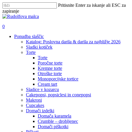
Skip
Pritisnite Enter za iskanje ali ESC za
to
zapiranje
main
Zapri
content
iskanje
išči
account
0
Menu
Ponudba slaščic
Katalog: Poslovna darila & darila za najbližje 2026
Sladki kotiček
Torte
Torte
Poročne torte
Kremne torte
Otroške torte
Monoporcijske tortice
Cream tart
Sladice v kozarcu
Cakepopsi, popsiclesi in conepopsi
Makroni
Cupcakes
Domači izdelki
Domača karamela
Crumble – drobljenec
Domači piškotki
Piškoti