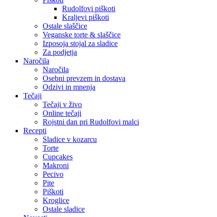
Rudolfovi piškoti
Kraljevi piškoti
Ostale slaščice
Veganske torte & slaščice
Izposoja stojal za sladice
Za podjetja
Naročila
Naročila
Osebni prevzem in dostava
Odzivi in mnenja
Tečaji
Tečaji v živo
Online tečaji
Rojstni dan pri Rudolfovi malci
Recepti
Sladice v kozarcu
Torte
Cupcakes
Makroni
Pecivo
Pite
Piškoti
Kroglice
Ostale sladice