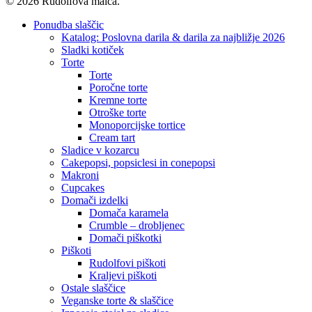
© 2026 Rudolfova malca.
Close
Ponudba slaščic
Menu
Katalog: Poslovna darila & darila za najbližje 2026
Sladki kotiček
Torte
Torte
Poročne torte
Kremne torte
Otroške torte
Monoporcijske tortice
Cream tart
Sladice v kozarcu
Cakepopsi, popsiclesi in conepopsi
Makroni
Cupcakes
Domači izdelki
Domača karamela
Crumble – drobljenec
Domači piškotki
Piškoti
Rudolfovi piškoti
Kraljevi piškoti
Ostale slaščice
Veganske torte & slaščice