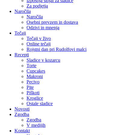
Izposoja stojal za sladice
Za podjetja
Naročila
Naročila
Osebni prevzem in dostava
Odzivi in mnenja
Tečaji
Tečaji v živo
Online tečaji
Rojstni dan pri Rudolfovi malci
Recepti
Sladice v kozarcu
Torte
Cupcakes
Makroni
Pecivo
Pite
Piškoti
Kroglice
Ostale sladice
Novosti
Zgodba
Zgodba
V medijih
Kontakt