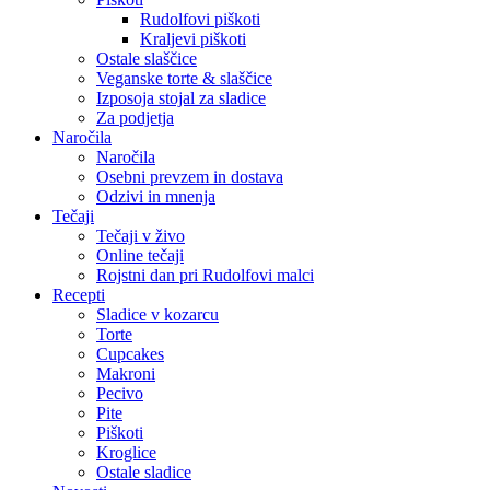
Rudolfovi piškoti
Kraljevi piškoti
Ostale slaščice
Veganske torte & slaščice
Izposoja stojal za sladice
Za podjetja
Naročila
Naročila
Osebni prevzem in dostava
Odzivi in mnenja
Tečaji
Tečaji v živo
Online tečaji
Rojstni dan pri Rudolfovi malci
Recepti
Sladice v kozarcu
Torte
Cupcakes
Makroni
Pecivo
Pite
Piškoti
Kroglice
Ostale sladice