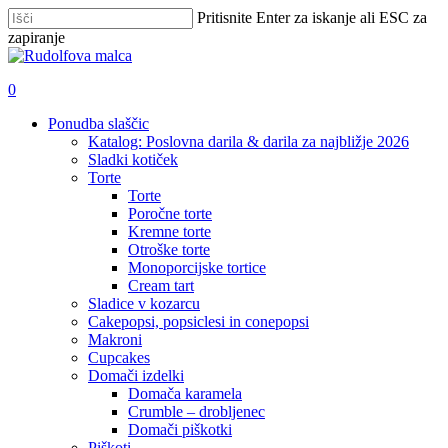
Skip
Pritisnite Enter za iskanje ali ESC za
to
zapiranje
main
Zapri
content
iskanje
išči
account
0
Menu
Ponudba slaščic
Katalog: Poslovna darila & darila za najbližje 2026
Sladki kotiček
Torte
Torte
Poročne torte
Kremne torte
Otroške torte
Monoporcijske tortice
Cream tart
Sladice v kozarcu
Cakepopsi, popsiclesi in conepopsi
Makroni
Cupcakes
Domači izdelki
Domača karamela
Crumble – drobljenec
Domači piškotki
Piškoti