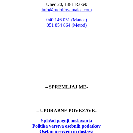
Unec 20, 1381 Rakek
info@rudolfovamalca.com
040 146 051 (Manca)
051 854 864 (Metod)
– SPREMLJAJ ME-
– UPORABNE POVEZAVE-
Splošni pogoji poslovanja
Politika
varstva osebnih podatkov
Osebni prevzem in dostava