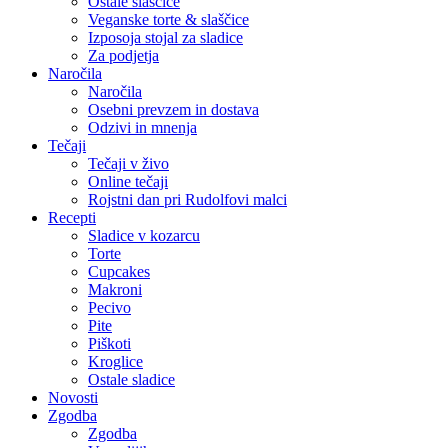
Ostale slaščice
Veganske torte & slaščice
Izposoja stojal za sladice
Za podjetja
Naročila
Naročila
Osebni prevzem in dostava
Odzivi in mnenja
Tečaji
Tečaji v živo
Online tečaji
Rojstni dan pri Rudolfovi malci
Recepti
Sladice v kozarcu
Torte
Cupcakes
Makroni
Pecivo
Pite
Piškoti
Kroglice
Ostale sladice
Novosti
Zgodba
Zgodba