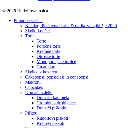
© 2026 Rudolfova malca.
Close
Ponudba slaščic
Menu
Katalog: Poslovna darila & darila za najbližje 2026
Sladki kotiček
Torte
Torte
Poročne torte
Kremne torte
Otroške torte
Monoporcijske tortice
Cream tart
Sladice v kozarcu
Cakepopsi, popsiclesi in conepopsi
Makroni
Cupcakes
Domači izdelki
Domača karamela
Crumble – drobljenec
Domači piškotki
Piškoti
Rudolfovi piškoti
Kraljevi piškoti