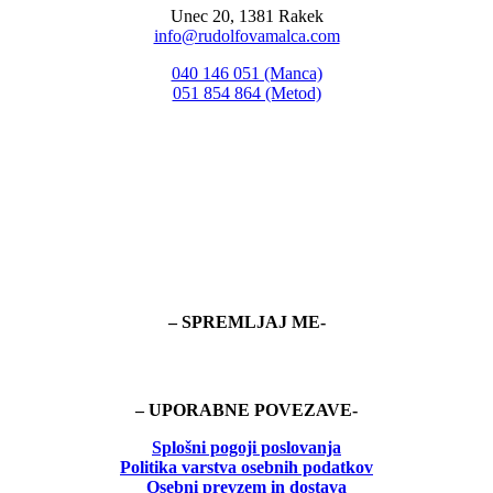
Unec 20, 1381 Rakek
info@rudolfovamalca.com
040 146 051 (Manca)
051 854 864 (Metod)
– SPREMLJAJ ME-
– UPORABNE POVEZAVE-
Splošni pogoji poslovanja
Politika
varstva osebnih podatkov
Osebni prevzem in dostava