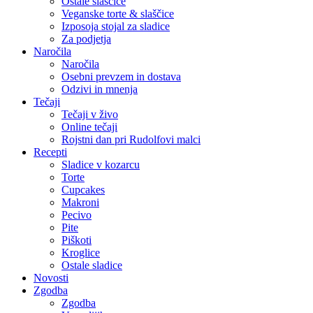
Ostale slaščice
Veganske torte & slaščice
Izposoja stojal za sladice
Za podjetja
Naročila
Naročila
Osebni prevzem in dostava
Odzivi in mnenja
Tečaji
Tečaji v živo
Online tečaji
Rojstni dan pri Rudolfovi malci
Recepti
Sladice v kozarcu
Torte
Cupcakes
Makroni
Pecivo
Pite
Piškoti
Kroglice
Ostale sladice
Novosti
Zgodba
Zgodba