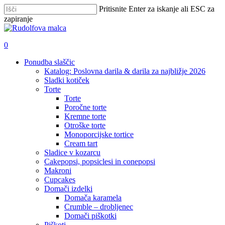
Skip
Pritisnite Enter za iskanje ali ESC za
to
zapiranje
main
Zapri
content
iskanje
išči
account
0
Menu
Ponudba slaščic
Katalog: Poslovna darila & darila za najbližje 2026
Sladki kotiček
Torte
Torte
Poročne torte
Kremne torte
Otroške torte
Monoporcijske tortice
Cream tart
Sladice v kozarcu
Cakepopsi, popsiclesi in conepopsi
Makroni
Cupcakes
Domači izdelki
Domača karamela
Crumble – drobljenec
Domači piškotki
Piškoti