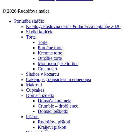
© 2026 Rudolfova malca.
Close
Ponudba slaščic
Menu
Katalog: Poslovna darila & darila za najbližje 2026
Sladki kotiček
Torte
Torte
Poročne torte
Kremne torte
Otroške torte
Monoporcijske tortice
Cream tart
Sladice v kozarcu
Cakepopsi, popsiclesi in conepopsi
Makroni
Cupcakes
Domači izdelki
Domača karamela
Crumble – drobljenec
Domači piškotki
Piškoti
Rudolfovi piškoti
Kraljevi piškoti