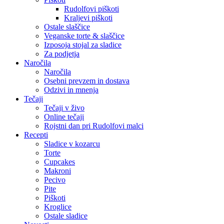
Rudolfovi piškoti
Kraljevi piškoti
Ostale slaščice
Veganske torte & slaščice
Izposoja stojal za sladice
Za podjetja
Naročila
Naročila
Osebni prevzem in dostava
Odzivi in mnenja
Tečaji
Tečaji v živo
Online tečaji
Rojstni dan pri Rudolfovi malci
Recepti
Sladice v kozarcu
Torte
Cupcakes
Makroni
Pecivo
Pite
Piškoti
Kroglice
Ostale sladice