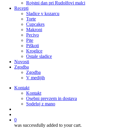
Rojstni dan pri Rudolfovi malci
Recepti
Sladice v kozarcu
Torte
Cupcakes
Makroni
Pecivo
Pite
Piškoti
Kroglice
Ostale sladice
Novosti
Zgodba
Zgodba
V medijih
Kontakt
Kontakt
Osebni prevzem in dostava
Sodeluj z mano
išči
account
0
was successfully added to your cart.