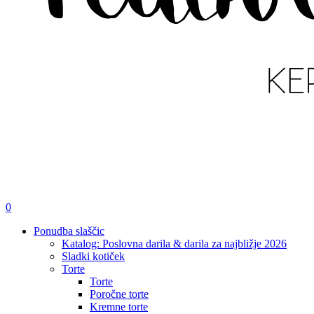
išči
account
0
Menu
Ponudba slaščic
Katalog: Poslovna darila & darila za najbližje 2026
Sladki kotiček
Torte
Torte
Poročne torte
Kremne torte