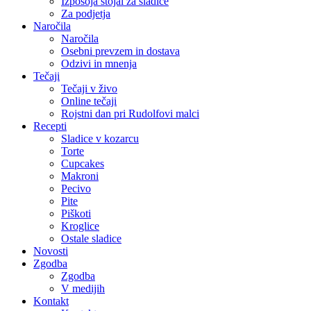
Izposoja stojal za sladice
Za podjetja
Naročila
Naročila
Osebni prevzem in dostava
Odzivi in mnenja
Tečaji
Tečaji v živo
Online tečaji
Rojstni dan pri Rudolfovi malci
Recepti
Sladice v kozarcu
Torte
Cupcakes
Makroni
Pecivo
Pite
Piškoti
Kroglice
Ostale sladice
Novosti
Zgodba
Zgodba
V medijih
Kontakt