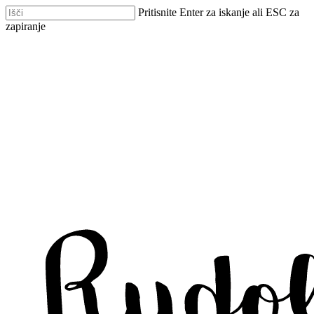
Skip
Pritisnite Enter za iskanje ali ESC za
to
zapiranje
main
Zapri
content
iskanje