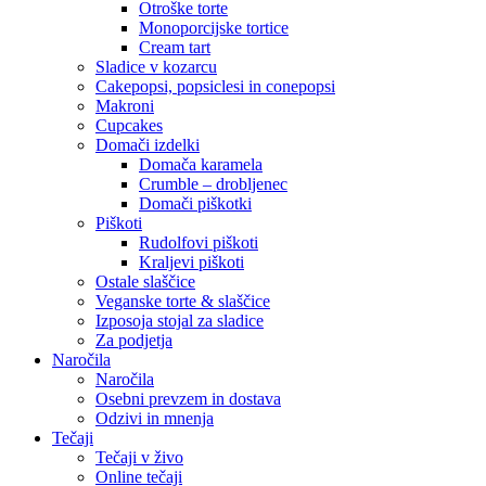
Otroške torte
Monoporcijske tortice
Cream tart
Sladice v kozarcu
Cakepopsi, popsiclesi in conepopsi
Makroni
Cupcakes
Domači izdelki
Domača karamela
Crumble – drobljenec
Domači piškotki
Piškoti
Rudolfovi piškoti
Kraljevi piškoti
Ostale slaščice
Veganske torte & slaščice
Izposoja stojal za sladice
Za podjetja
Naročila
Naročila
Osebni prevzem in dostava
Odzivi in mnenja
Tečaji
Tečaji v živo
Online tečaji