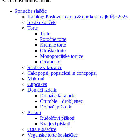
© 2026 Rudolfova malca.
Close
Ponudba slaščic
Menu
Katalog: Poslovna darila & darila za najbližje 2026
Sladki kotiček
Torte
Torte
Poročne torte
Kremne torte
Otroške torte
Monoporcijske tortice
Cream tart
Sladice v kozarcu
Cakepopsi, popsiclesi in conepopsi
Makroni
Cupcakes
Domači izdelki
Domača karamela
Crumble – drobljenec
Domači piškotki
Piškoti
Rudolfovi piškoti
Kraljevi piškoti
Ostale slaščice
Veganske torte & slaščice