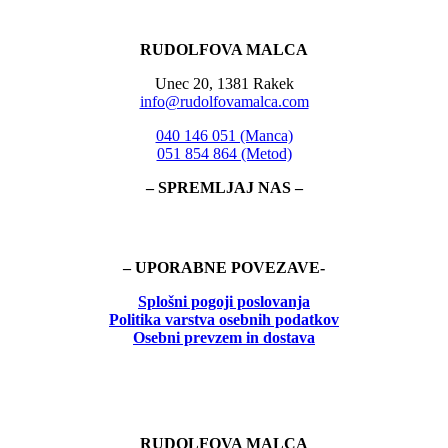
RUDOLFOVA MALCA
Unec 20, 1381 Rakek
info@rudolfovamalca.com
040 146 051 (Manca)
051 854 864 (Metod)
– SPREMLJAJ NAS –
– UPORABNE POVEZAVE-
Splošni pogoji poslovanja
Politika
varstva osebnih podatkov
Osebni prevzem in dostava
RUDOLFOVA MALCA