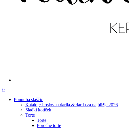
išči
account
0
Menu
Ponudba slaščic
Katalog: Poslovna darila & darila za najbližje 2026
Sladki kotiček
Torte
Torte
Poročne torte