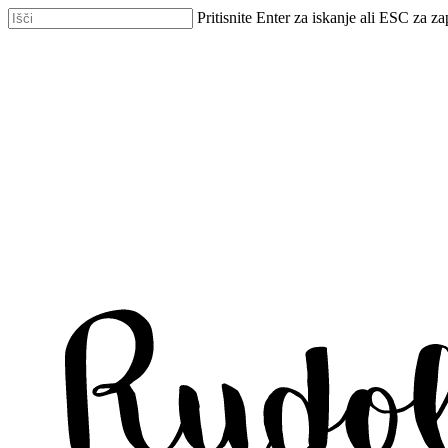
Skip
Pritisnite Enter za iskanje ali ESC za za
to
Zapri
main
iskanje
content