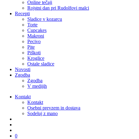
Online tečaji
Rojstni dan pri Rudolfovi malci
Recepti
Sladice v kozarcu
Torte
Cupcakes
Makroni
Pecivo
Pite
Piškoti
Kroglice
Ostale sladice
Novosti
Zgodba
Zgodba
V medijih
Kontakt
Kontakt
Osebni prevzem in dostava
Sodeluj z mano
išči
account
0