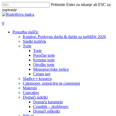
Skip
Pritisnite Enter za iskanje ali ESC za
to
zapiranje
main
Zapri
content
iskanje
išči
account
0
Menu
Ponudba slaščic
Katalog: Poslovna darila & darila za najbližje 2026
Sladki kotiček
Torte
Torte
Poročne torte
Kremne torte
Otroške torte
Monoporcijske tortice
Cream tart
Sladice v kozarcu
Cakepopsi, popsiclesi in conepopsi
Makroni
Cupcakes
Domači izdelki
Domača karamela
Crumble – drobljenec
Domači piškotki
Piškoti