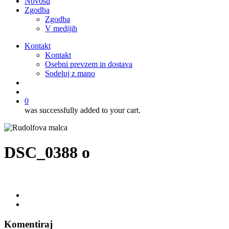
Novosti
Zgodba
Zgodba
V medijih
Kontakt
Kontakt
Osebni prevzem in dostava
Sodeluj z mano
išči
account
0
was successfully added to your cart.
DSC_0388 o
Komentiraj