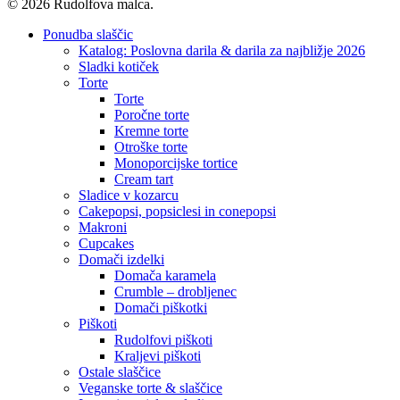
© 2026 Rudolfova malca.
Close
Ponudba slaščic
Menu
Katalog: Poslovna darila & darila za najbližje 2026
Sladki kotiček
Torte
Torte
Poročne torte
Kremne torte
Otroške torte
Monoporcijske tortice
Cream tart
Sladice v kozarcu
Cakepopsi, popsiclesi in conepopsi
Makroni
Cupcakes
Domači izdelki
Domača karamela
Crumble – drobljenec
Domači piškotki
Piškoti
Rudolfovi piškoti
Kraljevi piškoti
Ostale slaščice
Veganske torte & slaščice