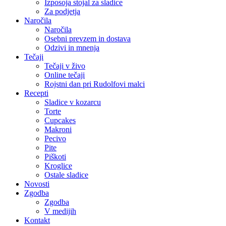
Izposoja stojal za sladice
Za podjetja
Naročila
Naročila
Osebni prevzem in dostava
Odzivi in mnenja
Tečaji
Tečaji v živo
Online tečaji
Rojstni dan pri Rudolfovi malci
Recepti
Sladice v kozarcu
Torte
Cupcakes
Makroni
Pecivo
Pite
Piškoti
Kroglice
Ostale sladice
Novosti
Zgodba
Zgodba
V medijih
Kontakt