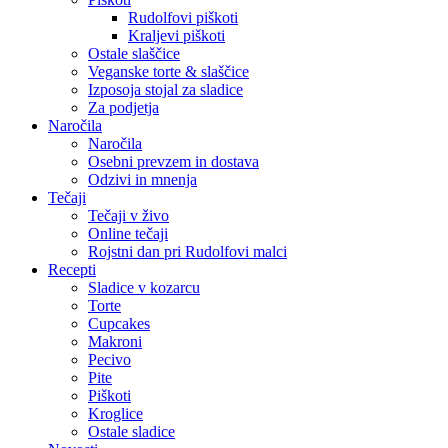
Rudolfovi piškoti
Kraljevi piškoti
Ostale slaščice
Veganske torte & slaščice
Izposoja stojal za sladice
Za podjetja
Naročila
Naročila
Osebni prevzem in dostava
Odzivi in mnenja
Tečaji
Tečaji v živo
Online tečaji
Rojstni dan pri Rudolfovi malci
Recepti
Sladice v kozarcu
Torte
Cupcakes
Makroni
Pecivo
Pite
Piškoti
Kroglice
Ostale sladice