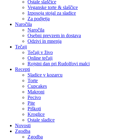
Ostale slaščice
Veganske torte & slaščice
Izposoja stojal za sladice
Za podjetja
Naročila
Naročila
Osebni prevzem in dostava
Odzivi in mnenja
Tečaji
Tečaji v živo
Online tečaji
Rojstni dan pri Rudolfovi malci
Recepti
Sladice v kozarcu
Torte
Cupcakes
Makroni
Pecivo
Pite
Piškoti
Kroglice
Ostale sladice
Novosti
Zgodba
Zgodba