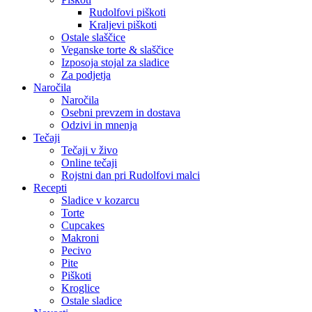
Rudolfovi piškoti
Kraljevi piškoti
Ostale slaščice
Veganske torte & slaščice
Izposoja stojal za sladice
Za podjetja
Naročila
Naročila
Osebni prevzem in dostava
Odzivi in mnenja
Tečaji
Tečaji v živo
Online tečaji
Rojstni dan pri Rudolfovi malci
Recepti
Sladice v kozarcu
Torte
Cupcakes
Makroni
Pecivo
Pite
Piškoti
Kroglice
Ostale sladice