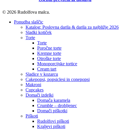
© 2026 Rudolfova malca.
Close
Ponudba slaščic
Menu
Katalog: Poslovna darila & darila za najbližje 2026
Sladki kotiček
Torte
Torte
Poročne torte
Kremne torte
Otroške torte
Monoporcijske tortice
Cream tart
Sladice v kozarcu
Cakepopsi, popsiclesi in conepopsi
Makroni
Cupcakes
Domači izdelki
Domača karamela
Crumble – drobljenec
Domači piškotki
Piškoti
Rudolfovi piškoti
Kraljevi piškoti