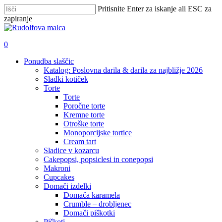
Skip
Pritisnite Enter za iskanje ali ESC za
to
zapiranje
main
Zapri
content
iskanje
išči
account
0
Menu
Ponudba slaščic
Katalog: Poslovna darila & darila za najbližje 2026
Sladki kotiček
Torte
Torte
Poročne torte
Kremne torte
Otroške torte
Monoporcijske tortice
Cream tart
Sladice v kozarcu
Cakepopsi, popsiclesi in conepopsi
Makroni
Cupcakes
Domači izdelki
Domača karamela
Crumble – drobljenec
Domači piškotki
Piškoti