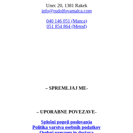
Unec 20, 1381 Rakek
info@rudolfovamalca.com
040 146 051 (Manca)
051 854 864 (Metod)
– SPREMLJAJ ME-
– UPORABNE POVEZAVE-
Splošni pogoji poslovanja
Politika
varstva osebnih podatkov
Osebni prevzem in dostava