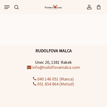
Skip
Menu
to
išči
account
main
content
RUDOLFOVA MALCA
Unec 20, 1381 Rakek
info@rudolfovamalca.com
040 146 051 (Manca)
051 854 864 (Metod)