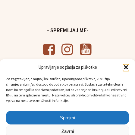
– SPREMLJAJ ME-
Upravljanje soglasja za piškotke
– UPORABNE POVEZAVE-
Za zagotavljanje najboljših izkušenj uporabljamo piškotke, ki služijo
Splošni pogoji poslovanja
shranjevanju in/ali dostopu do podatkov o napravi. Soglasje za te tehnologije
Politika
varstva osebnih podatkov
nam bo omogočilo obdelavo podatkov, kot so vedenje pri brskanju ali edinstveni
Osebni prevzem in dostava
ID-ji, na tem spletnem mestu. Neprivolitev ali preklic privolitve lahko negativno
vpliva na nekatere zmožnosti in funkcije.
Sprejmi
Zavrni