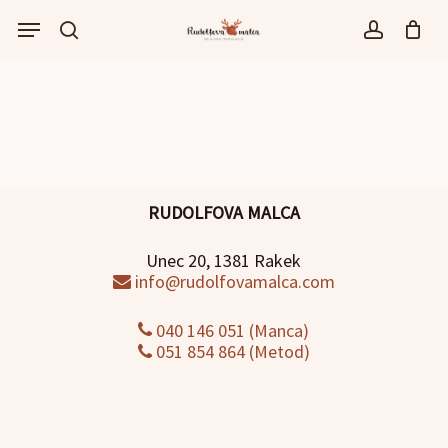
Skip
Menu
to
išči
account
main
content
RUDOLFOVA MALCA
Unec 20, 1381 Rakek
info@rudolfovamalca.com
040 146 051 (Manca)
051 854 864 (Metod)