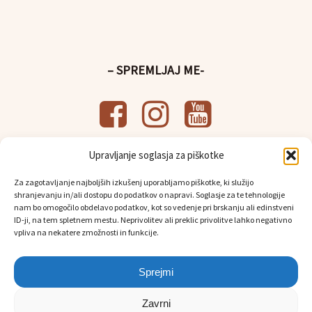
– SPREMLJAJ ME-
Upravljanje soglasja za piškotke
– UPORABNE POVEZAVE-
Za zagotavljanje najboljših izkušenj uporabljamo piškotke, ki služijo
Splošni pogoji poslovanja
shranjevanju in/ali dostopu do podatkov o napravi. Soglasje za te tehnologije
Politika
varstva osebnih podatkov
nam bo omogočilo obdelavo podatkov, kot so vedenje pri brskanju ali edinstveni
Osebni prevzem in dostava
ID-ji, na tem spletnem mestu. Neprivolitev ali preklic privolitve lahko negativno
vpliva na nekatere zmožnosti in funkcije.
Sprejmi
Zavrni