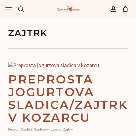
Skip
Menu
to
išči
account
main
content
ZAJTRK
PREPROSTA
JOGURTOVA
SLADICA/ZAJTRK
V KOZARCU
Recepti
,
Sladice
,
Sladice v kozarcu
,
Zajtrki