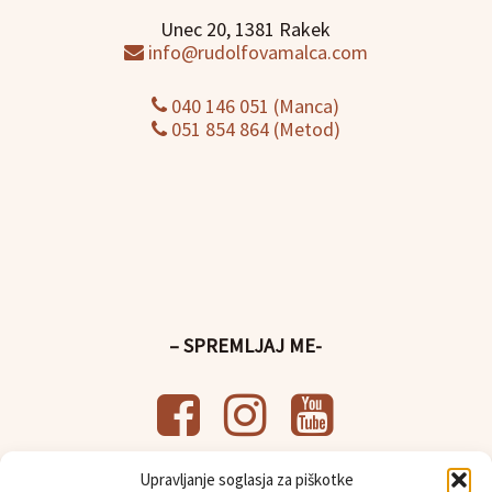
Unec 20, 1381 Rakek
info@rudolfovamalca.com
040 146 051 (Manca)
051 854 864 (Metod)
– SPREMLJAJ ME-
Upravljanje soglasja za piškotke
– UPORABNE POVEZAVE-