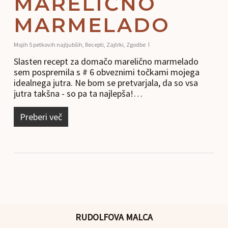
MARELIČNO
MARMELADO
Mojih 5 petkovih najljubših
,
Recepti
,
Zajtrki
,
Zgodbe
Slasten recept za domačo marelično marmelado
sem pospremila s # 6 obveznimi točkami mojega
idealnega jutra. Ne bom se pretvarjala, da so vsa
jutra takšna - so pa ta najlepša!…
Preberi več
RUDOLFOVA MALCA