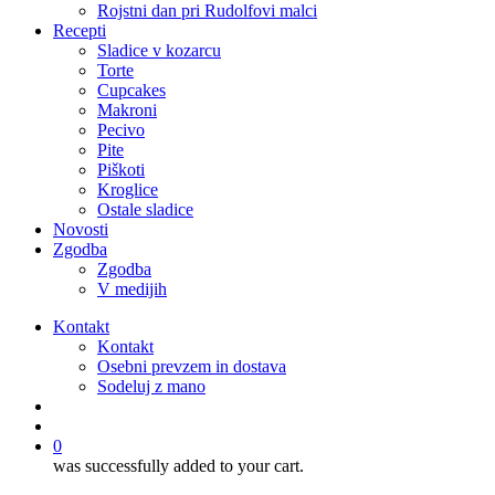
Rojstni dan pri Rudolfovi malci
Recepti
Sladice v kozarcu
Torte
Cupcakes
Makroni
Pecivo
Pite
Piškoti
Kroglice
Ostale sladice
Novosti
Zgodba
Zgodba
V medijih
Kontakt
Kontakt
Osebni prevzem in dostava
Sodeluj z mano
išči
account
0
was successfully added to your cart.