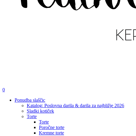
išči
account
0
Menu
Ponudba slaščic
Katalog: Poslovna darila & darila za najbližje 2026
Sladki kotiček
Torte
Torte
Poročne torte
Kremne torte