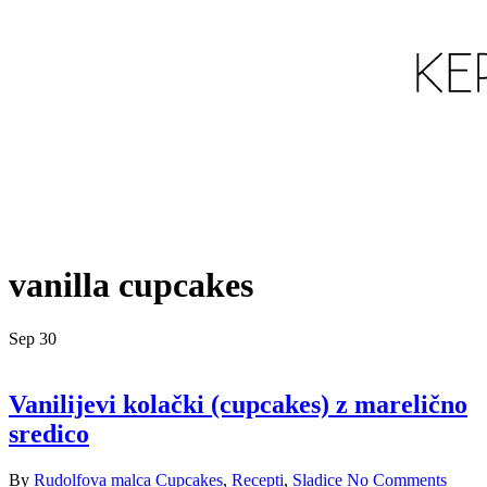
vanilla cupcakes
Sep
30
Vanilijevi kolački (cupcakes) z marelično
sredico
By
Rudolfova malca
Cupcakes
,
Recepti
,
Sladice
No Comments