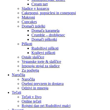
Cream tart
Sladice v kozarcu
Cakepopsi, popsiclesi in conepopsi
Makroni
Cupcakes
Domači izdelki
Domača karamela
Crumble – drobljenec
Domači piškotki
Piškoti
Rudolfovi piškoti
Kraljevi piškoti
Ostale slaščice
Veganske torte & slaščice
Izposoja stojal za sladice
Za podjetja
Naročila
Naročila
Osebni prevzem in dostava
Odzivi in mnenja
Tečaji
Tečaji v živo
Online tečaji
Rojstni dan pri Rudolfovi malci