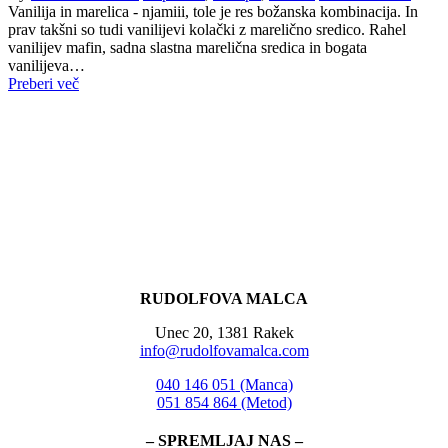
Vanilija in marelica - njamiii, tole je res božanska kombinacija. In
prav takšni so tudi vanilijevi kolački z marelično sredico. Rahel
vanilijev mafin, sadna slastna marelična sredica in bogata
vanilijeva…
Preberi več
RUDOLFOVA MALCA
Unec 20, 1381 Rakek
info@rudolfovamalca.com
040 146 051 (Manca)
051 854 864 (Metod)
– SPREMLJAJ NAS –