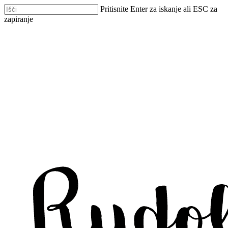
Skip
Pritisnite Enter za iskanje ali ESC za
to
zapiranje
main
Zapri
content
iskanje