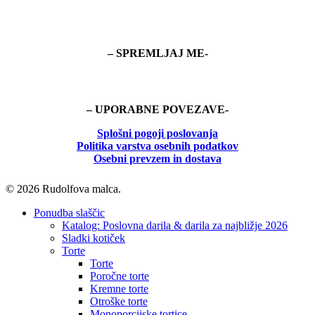
– SPREMLJAJ ME-
– UPORABNE POVEZAVE-
Splošni pogoji poslovanja
Politika
varstva osebnih podatkov
Osebni prevzem in dostava
© 2026 Rudolfova malca.
Close
Ponudba slaščic
Menu
Katalog: Poslovna darila & darila za najbližje 2026
Sladki kotiček
Torte
Torte
Poročne torte
Kremne torte
Otroške torte
Monoporcijske tortice