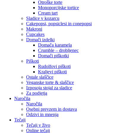
Otroške torte
Monoporcijske tortice
Cream tart
Sladice v kozarcu
Cakepopsi, popsiclesi in conepopsi
Makroni
Cupcakes
Domači izdelki
Domača karamela
Crumble – drobljenec
Domači piškotki
Piškoti
Rudolfovi piškoti
Kraljevi piškoti
Ostale slaščice
Veganske torte & slaščice
Izposoja stojal za sladice
Za podjetja
Naročila
Naročila
Osebni prevzem in dostava
Odzivi in mnenja
Tečaji
Tečaji v živo
Online tečaji