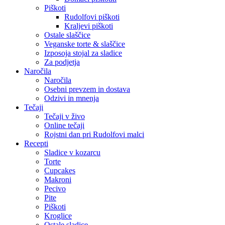
Piškoti
Rudolfovi piškoti
Kraljevi piškoti
Ostale slaščice
Veganske torte & slaščice
Izposoja stojal za sladice
Za podjetja
Naročila
Naročila
Osebni prevzem in dostava
Odzivi in mnenja
Tečaji
Tečaji v živo
Online tečaji
Rojstni dan pri Rudolfovi malci
Recepti
Sladice v kozarcu
Torte
Cupcakes
Makroni
Pecivo
Pite
Piškoti
Kroglice
Ostale sladice