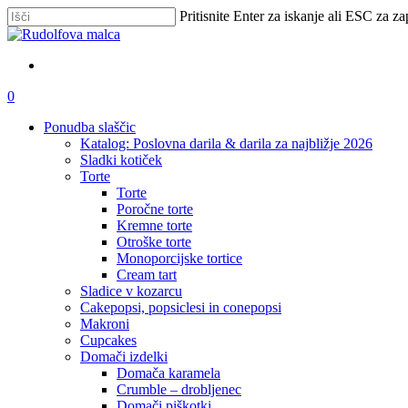
Skip
Pritisnite Enter za iskanje ali ESC za za
to
Zapri
main
iskanje
content
išči
account
0
Menu
Ponudba slaščic
Katalog: Poslovna darila & darila za najbližje 2026
Sladki kotiček
Torte
Torte
Poročne torte
Kremne torte
Otroške torte
Monoporcijske tortice
Cream tart
Sladice v kozarcu
Cakepopsi, popsiclesi in conepopsi
Makroni
Cupcakes
Domači izdelki
Domača karamela
Crumble – drobljenec
Domači piškotki