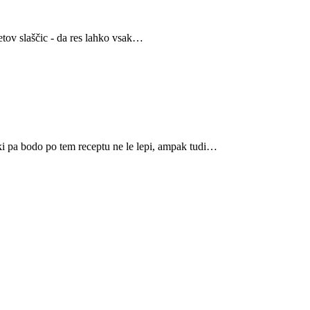
ketov slaščic - da res lahko vsak…
čki pa bodo po tem receptu ne le lepi, ampak tudi…