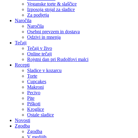
Veganske torte & slaščice
Izposoja stojal za sladice
Za podjetja
Naročila
Naročila
Osebni prevzem in dostava
Odzivi in mnenja
Tečaji
Tečaji v živo
Online tečaji
Rojstni dan pri Rudolfovi malci
Recepti
Sladice v kozarcu
Torte
Cupcakes
Makroni
Pecivo
Pite
Piškoti
Kroglice
Ostale sladice
Novosti
Zgodba
Zgodba
V medijih