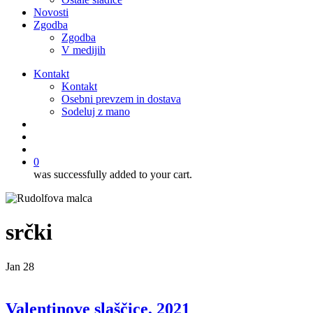
Novosti
Zgodba
Zgodba
V medijih
Kontakt
Kontakt
Osebni prevzem in dostava
Sodeluj z mano
išči
account
0
was successfully added to your cart.
srčki
Jan
28
Valentinove slaščice, 2021