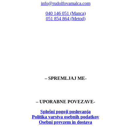
info@rudolfovamalca.com
040 146 051 (Manca)
051 854 864 (Metod)
– SPREMLJAJ ME-
– UPORABNE POVEZAVE-
Splošni pogoji poslovanja
Politika
varstva osebnih podatkov
Osebni prevzem in dostava