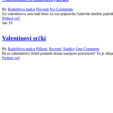
By
Rudolfova malca
Novosti
No Comments
Za valentinovo sem tudi letos za vas pripravila čudovite darilne paketk
Preberi več
Jan
19
Valentinovi srčki
By
Rudolfova malca
Piškoti
,
Recepti
,
Sladice
One Comment
Bi za valentinovo želeli podariti doma narejeno pozornost? Tu je idej
Preberi več