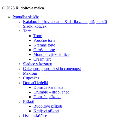
© 2026 Rudolfova malca.
Close
Ponudba slaščic
Menu
Katalog: Poslovna darila & darila za najbližje 2026
Sladki kotiček
Torte
Torte
Poročne torte
Kremne torte
Otroške torte
Monoporcijske tortice
Cream tart
Sladice v kozarcu
Cakepopsi, popsiclesi in conepopsi
Makroni
Cupcakes
Domači izdelki
Domača karamela
Crumble – drobljenec
Domači piškotki
Piškoti
Rudolfovi piškoti
Kraljevi piškoti
Ostale slaščice