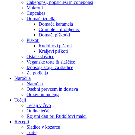
Cakepopsi, popsiclesi in conepopsi
Makroni
Cupcakes
Domači izdelki
Domača karamela
Crumble – drobljenec
Domači piškotki
Piškoti
Rudolfovi piškoti
Kraljevi piškoti
Ostale slaščice
Veganske torte & slaščice
Izposoja stojal za sladice
Za podjetja
Naročila
Naročila
Osebni prevzem in dostava
Odzivi in mnenja
Tečaji
Tečaji v živo
Online tečaji
Rojstni dan pri Rudolfovi malci
Recepti
Sladice v kozarcu
Torte