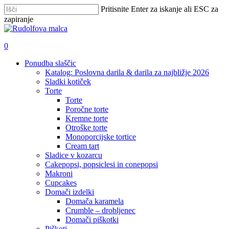
Skip
Pritisnite Enter za iskanje ali ESC za
to
zapiranje
main
Zapri
content
iskanje
išči
account
0
Menu
Ponudba slaščic
Katalog: Poslovna darila & darila za najbližje 2026
Sladki kotiček
Torte
Torte
Poročne torte
Kremne torte
Otroške torte
Monoporcijske tortice
Cream tart
Sladice v kozarcu
Cakepopsi, popsiclesi in conepopsi
Makroni
Cupcakes
Domači izdelki
Domača karamela
Crumble – drobljenec
Domači piškotki
Piškoti