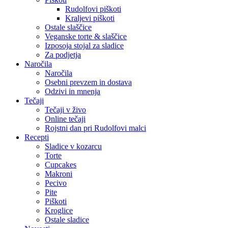
Rudolfovi piškoti
Kraljevi piškoti
Ostale slaščice
Veganske torte & slaščice
Izposoja stojal za sladice
Za podjetja
Naročila
Naročila
Osebni prevzem in dostava
Odzivi in mnenja
Tečaji
Tečaji v živo
Online tečaji
Rojstni dan pri Rudolfovi malci
Recepti
Sladice v kozarcu
Torte
Cupcakes
Makroni
Pecivo
Pite
Piškoti
Kroglice
Ostale sladice