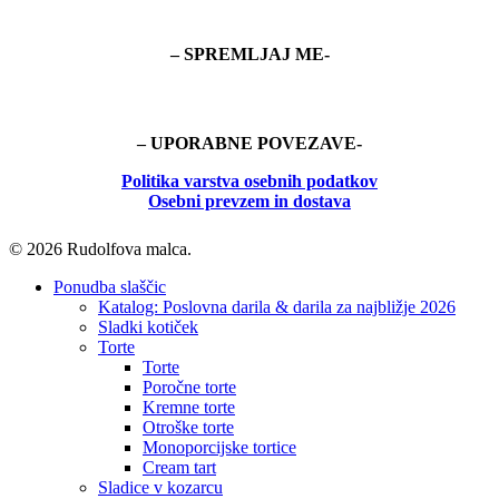
– SPREMLJAJ ME-
– UPORABNE POVEZAVE-
Politika
varstva osebnih podatkov
Osebni prevzem in dostava
© 2026 Rudolfova malca.
Ponudba slaščic
Katalog: Poslovna darila & darila za najbližje 2026
Sladki kotiček
Torte
Torte
Poročne torte
Kremne torte
Otroške torte
Monoporcijske tortice
Cream tart
Sladice v kozarcu