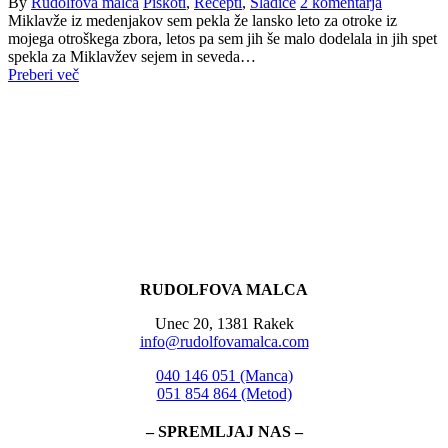
By
Rudolfova malca
Piškoti
,
Recepti
,
Sladice
2 komentarja
Miklavže iz medenjakov sem pekla že lansko leto za otroke iz
mojega otroškega zbora, letos pa sem jih še malo dodelala in jih spet
spekla za Miklavžev sejem in seveda…
Preberi več
RUDOLFOVA MALCA
Unec 20, 1381 Rakek
info@rudolfovamalca.com
040 146 051 (Manca)
051 854 864 (Metod)
– SPREMLJAJ NAS –