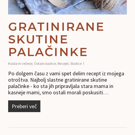
GRATINIRANE
SKUTINE
PALAČINKE
Kosila in večerje
,
Ostale sladice
,
Recepti
,
Sladice
Po dolgem času z vami spet delim recept iz mojega
otroštva. Najbolj slastne gratinirane skutine
palačinke - ko sta jih pripravljala stara mama in
kasneje mami, smo ostali morali poskusiti…
Preberi več