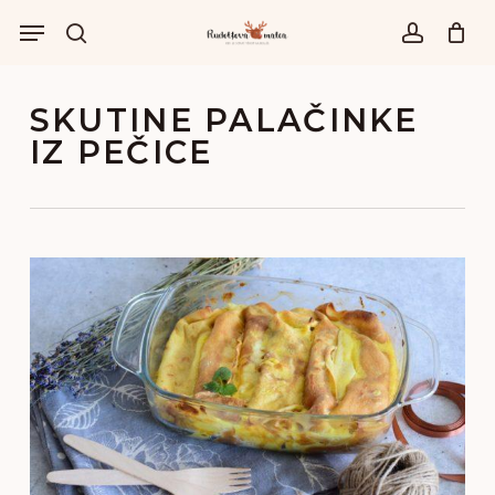
Skip
Menu
to
išči
account
main
content
SKUTINE PALAČINKE
IZ PEČICE