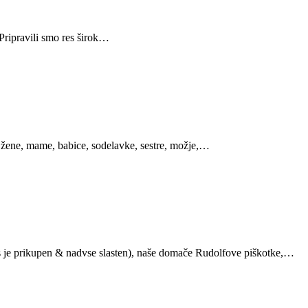
 Pripravili smo res širok…
– žene, mame, babice, sodelavke, sestre, možje,…
res je prikupen & nadvse slasten), naše domače Rudolfove piškotke,…