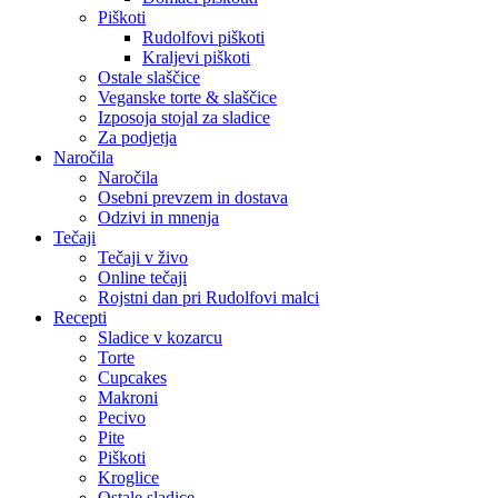
Piškoti
Rudolfovi piškoti
Kraljevi piškoti
Ostale slaščice
Veganske torte & slaščice
Izposoja stojal za sladice
Za podjetja
Naročila
Naročila
Osebni prevzem in dostava
Odzivi in mnenja
Tečaji
Tečaji v živo
Online tečaji
Rojstni dan pri Rudolfovi malci
Recepti
Sladice v kozarcu
Torte
Cupcakes
Makroni
Pecivo
Pite
Piškoti
Kroglice
Ostale sladice