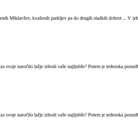
ih Miklavžev, kvašenih parkljev pa do drugih sladkih dobrot ... V izb
 za svoje naročilo lažje izbrali vaše najljubše? Potem je tedenska ponud
 za svoje naročilo lažje izbrali vaše najljubše? Potem je tedenska ponud