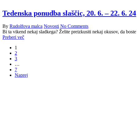
Tedenska ponudba slaščic, 20. 6. – 22. 6. 24
By
Rudolfova malca
Novosti
No Comments
Bi ta vikend nekaj sladkega? Želite preizkusiti nekaj okusov, da boste
Preberi več
1
2
3
…
7
Naprej