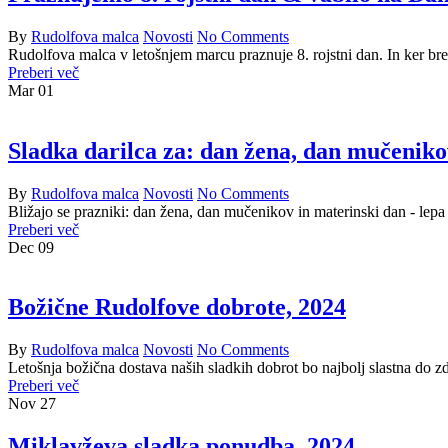
By
Rudolfova malca
Novosti
No Comments
Rudolfova malca v letošnjem marcu praznuje 8. rojstni dan. In ker brez 
Preberi več
Mar
01
Sladka darilca za: dan žena, dan mučeniko
By
Rudolfova malca
Novosti
No Comments
Bližajo se prazniki: dan žena, dan mučenikov in materinski dan - lep
Preberi več
Dec
09
Božične Rudolfove dobrote, 2024
By
Rudolfova malca
Novosti
No Comments
Letošnja božična dostava naših sladkih dobrot bo najbolj slastna do
Preberi več
Nov
27
Miklavževa sladka ponudba, 2024