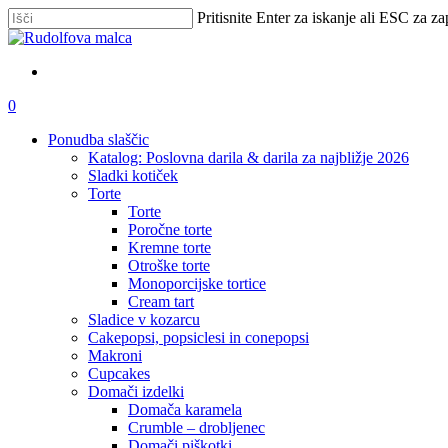
Skip
Pritisnite Enter za iskanje ali ESC za za
to
Zapri
main
iskanje
content
išči
account
0
Menu
Ponudba slaščic
Katalog: Poslovna darila & darila za najbližje 2026
Sladki kotiček
Torte
Torte
Poročne torte
Kremne torte
Otroške torte
Monoporcijske tortice
Cream tart
Sladice v kozarcu
Cakepopsi, popsiclesi in conepopsi
Makroni
Cupcakes
Domači izdelki
Domača karamela
Crumble – drobljenec
Domači piškotki