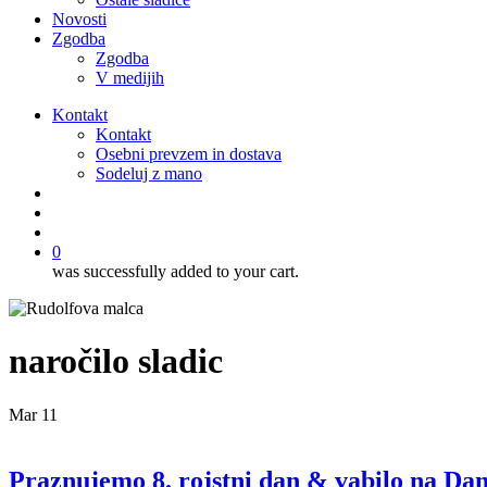
Novosti
Zgodba
Zgodba
V medijih
Kontakt
Kontakt
Osebni prevzem in dostava
Sodeluj z mano
išči
account
0
was successfully added to your cart.
naročilo sladic
Mar
11
Praznujemo 8. rojstni dan & vabilo na Dan