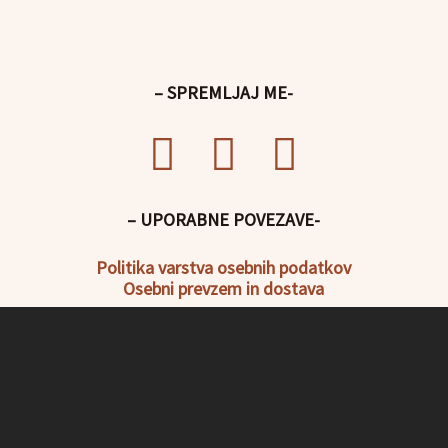
– SPREMLJAJ ME-
– UPORABNE POVEZAVE-
Politika
varstva osebnih podatkov
Osebni prevzem in dostava