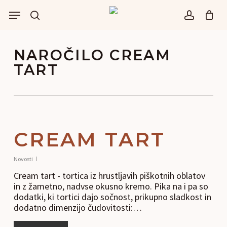
Skip
Menu
to
išči
account
main
content
NAROČILO CREAM
TART
CREAM TART
Novosti
Cream tart - tortica iz hrustljavih piškotnih oblatov
in z žametno, nadvse okusno kremo. Pika na i pa so
dodatki, ki tortici dajo sočnost, prikupno sladkost in
dodatno dimenzijo čudovitosti:…