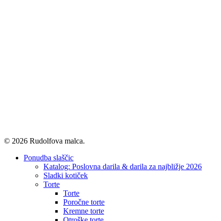
© 2026 Rudolfova malca.
Close
Ponudba slaščic
Menu
Katalog: Poslovna darila & darila za najbližje 2026
Sladki kotiček
Torte
Torte
Poročne torte
Kremne torte
Otroške torte