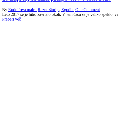
By
Rudolfova malca
Razne štorije
,
Zgodbe
One Comment
Leto 2017 se je hitro zavrtelo okoli. V tem času se je veliko speklo, v
Preberi več