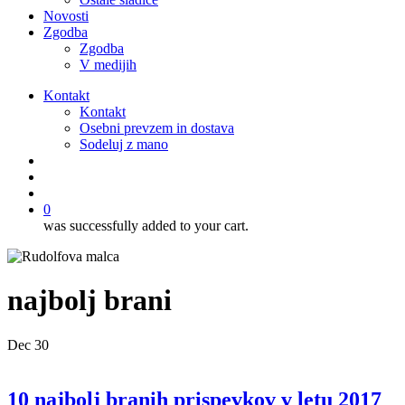
Novosti
Zgodba
Zgodba
V medijih
Kontakt
Kontakt
Osebni prevzem in dostava
Sodeluj z mano
išči
account
0
was successfully added to your cart.
najbolj brani
Dec
30
10 najbolj branih prispevkov v letu 2017