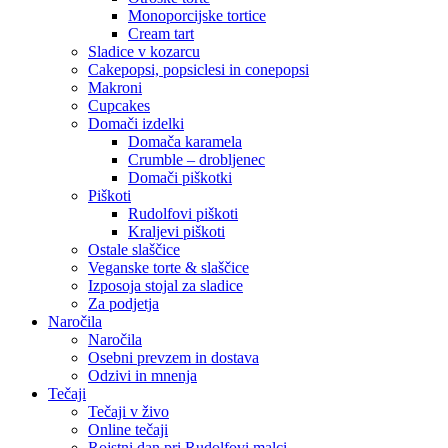
Monoporcijske tortice
Cream tart
Sladice v kozarcu
Cakepopsi, popsiclesi in conepopsi
Makroni
Cupcakes
Domači izdelki
Domača karamela
Crumble – drobljenec
Domači piškotki
Piškoti
Rudolfovi piškoti
Kraljevi piškoti
Ostale slaščice
Veganske torte & slaščice
Izposoja stojal za sladice
Za podjetja
Naročila
Naročila
Osebni prevzem in dostava
Odzivi in mnenja
Tečaji
Tečaji v živo
Online tečaji
Rojstni dan pri Rudolfovi malci