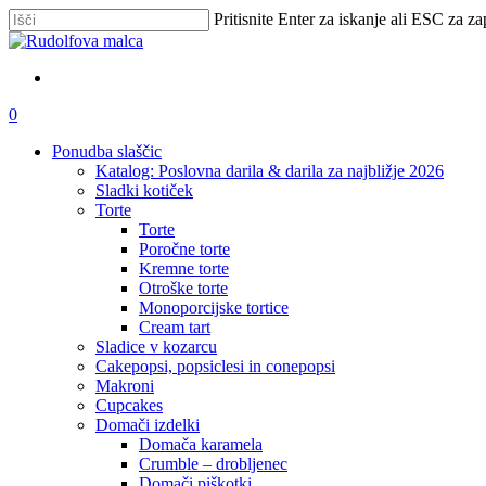
Skip
Pritisnite Enter za iskanje ali ESC za za
to
Zapri
main
iskanje
content
išči
account
0
Menu
Ponudba slaščic
Katalog: Poslovna darila & darila za najbližje 2026
Sladki kotiček
Torte
Torte
Poročne torte
Kremne torte
Otroške torte
Monoporcijske tortice
Cream tart
Sladice v kozarcu
Cakepopsi, popsiclesi in conepopsi
Makroni
Cupcakes
Domači izdelki
Domača karamela
Crumble – drobljenec
Domači piškotki