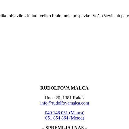
eliko objavilo - in tudi veliko bralo moje prispevke. Več o številkah pa
RUDOLFOVA MALCA
Unec 20, 1381 Rakek
info@rudolfovamalca.com
040 146 051 (Manca)
051 854 864 (Metod)
– SPREMLJAJ NAS –