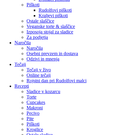
Piškoti
Rudolfovi piškoti
Kraljevi piškoti
Ostale slaščice
Veganske torte & slaščice
Izposoja stojal za sladice
Za podjetja
Naročila
Naročila
Osebni prevzem in dostava
Odzivi in mnenja
Tečaji
Tečaji v živo
Online tečaji
Rojstni dan pri Rudolfovi malci
Recepti
Sladice v kozarcu
Torte
Cupcakes
Makroni
Pecivo
Pite
Piškoti
Kroglice
Ostale sladice