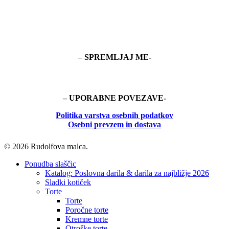
– SPREMLJAJ ME-
– UPORABNE POVEZAVE-
Politika
varstva osebnih podatkov
Osebni prevzem in dostava
© 2026 Rudolfova malca.
Close
Ponudba slaščic
Menu
Katalog: Poslovna darila & darila za najbližje 2026
Sladki kotiček
Torte
Torte
Poročne torte
Kremne torte
Otroške torte