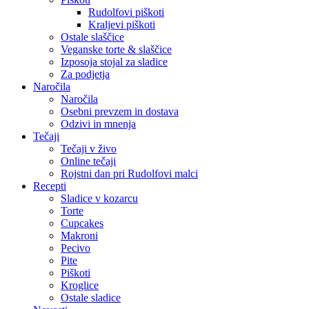
Rudolfovi piškoti
Kraljevi piškoti
Ostale slaščice
Veganske torte & slaščice
Izposoja stojal za sladice
Za podjetja
Naročila
Naročila
Osebni prevzem in dostava
Odzivi in mnenja
Tečaji
Tečaji v živo
Online tečaji
Rojstni dan pri Rudolfovi malci
Recepti
Sladice v kozarcu
Torte
Cupcakes
Makroni
Pecivo
Pite
Piškoti
Kroglice
Ostale sladice