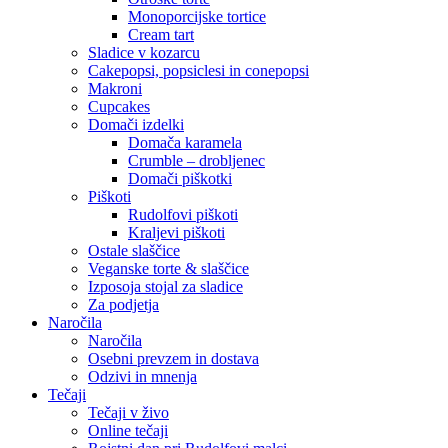
Monoporcijske tortice
Cream tart
Sladice v kozarcu
Cakepopsi, popsiclesi in conepopsi
Makroni
Cupcakes
Domači izdelki
Domača karamela
Crumble – drobljenec
Domači piškotki
Piškoti
Rudolfovi piškoti
Kraljevi piškoti
Ostale slaščice
Veganske torte & slaščice
Izposoja stojal za sladice
Za podjetja
Naročila
Naročila
Osebni prevzem in dostava
Odzivi in mnenja
Tečaji
Tečaji v živo
Online tečaji