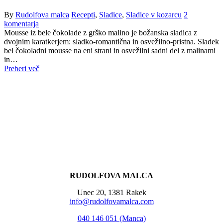
By
Rudolfova malca
Recepti
,
Sladice
,
Sladice v kozarcu
2
komentarja
Mousse iz bele čokolade z grško malino je božanska sladica z
dvojnim karatkerjem: sladko-romantična in osvežilno-pristna. Sladek
bel čokoladni mousse na eni strani in osvežilni sadni del z malinami
in…
Preberi več
RUDOLFOVA MALCA
Unec 20, 1381 Rakek
info@rudolfovamalca.com
040 146 051 (Manca)