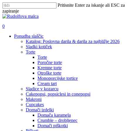
Skip
Pritisnite Enter za iskanje ali ESC za
to
zapiranje
main
Zapri
content
iskanje
išči
account
0
Menu
Ponudba slaščic
Katalog: Poslovna darila & darila za najbližje 2026
Sladki kotiček
Torte
Torte
Poročne torte
Kremne torte
Otroške torte
Monoporcijske tortice
Cream tart
Sladice v kozarcu
Cakepopsi, popsiclesi in conepopsi
Makroni
Cupcakes
Domači izdelki
Domača karamela
Crumble – drobljenec
Domači piškotki
Piškoti