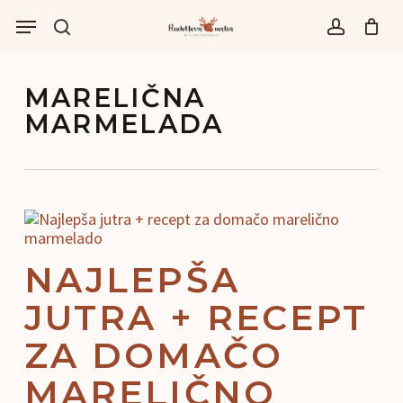
Skip
Menu
to
išči
account
main
content
MARELIČNA
MARMELADA
NAJLEPŠA
JUTRA + RECEPT
ZA DOMAČO
MARELIČNO