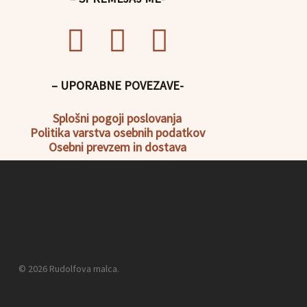
– UPORABNE POVEZAVE-
Splošni pogoji poslovanja
Politika
varstva osebnih podatkov
Osebni prevzem in dostava
© 2026 Rudolfova malca.