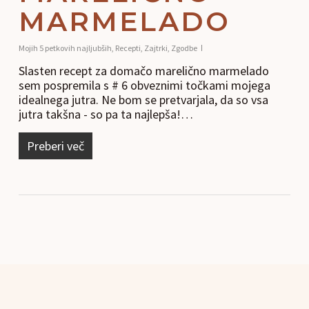
MARMELADO
Mojih 5 petkovih najljubših
,
Recepti
,
Zajtrki
,
Zgodbe
Slasten recept za domačo marelično marmelado
sem pospremila s # 6 obveznimi točkami mojega
idealnega jutra. Ne bom se pretvarjala, da so vsa
jutra takšna - so pa ta najlepša!…
Preberi več