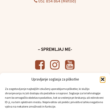
051 854 864 (Metod)
– SPREMLJAJ ME-
Upravljanje soglasja za piškotke
– UPORABNE POVEZAVE-
Za zagotavljanje najboljših izkušenj uporabljamo piškotke, ki služijo
Splošni pogoji poslovanja
shranjevanju in/ali dostopu do podatkov o napravi. Soglasje za te tehnologije
Politika
varstva osebnih podatkov
nam bo omogočilo obdelavo podatkov, kot so vedenje pri brskanju ali edinstveni
Osebni prevzem in dostava
ID-ji, na tem spletnem mestu. Neprivolitev ali preklic privolitve lahko negativno
vpliva na nekatere zmožnosti in funkcije.