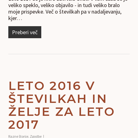
veliko speklo, veliko objavilo - in tudi veliko bralo
moje prispevke. Več o številkah pa v nadaljevanju,
kjer…
Preberi več
LETO 2016 V
ŠTEVILKAH IN
ŽELJE ZA LETO
2017
Razne štorije
,
Zgodbe