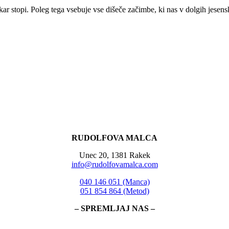
 kar stopi. Poleg tega vsebuje vse dišeče začimbe, ki nas v dolgih jesen
RUDOLFOVA MALCA
Unec 20, 1381 Rakek
info@rudolfovamalca.com
040 146 051 (Manca)
051 854 864 (Metod)
– SPREMLJAJ NAS –