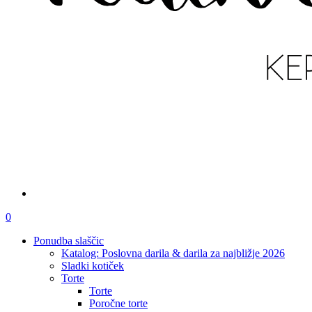
išči
account
0
Menu
Ponudba slaščic
Katalog: Poslovna darila & darila za najbližje 2026
Sladki kotiček
Torte
Torte
Poročne torte