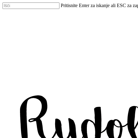
Skip
Pritisnite Enter za iskanje ali ESC za za
to
Zapri
main
iskanje
content