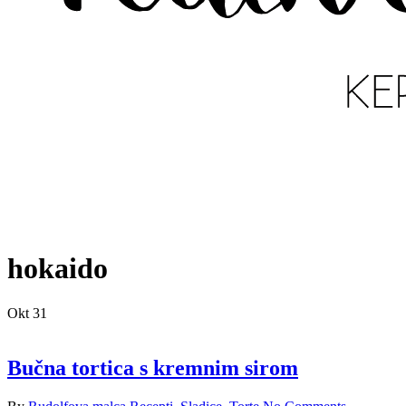
hokaido
Okt
31
Bučna tortica s kremnim sirom