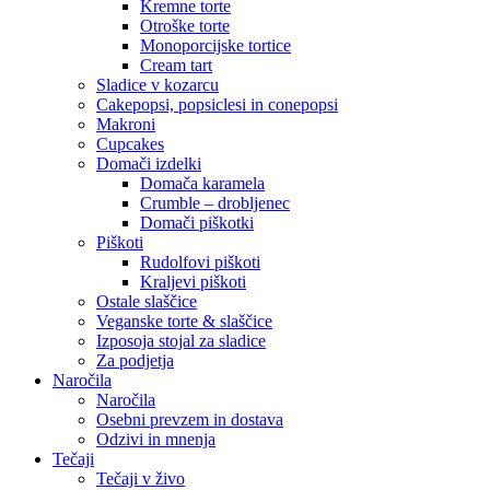
Kremne torte
Otroške torte
Monoporcijske tortice
Cream tart
Sladice v kozarcu
Cakepopsi, popsiclesi in conepopsi
Makroni
Cupcakes
Domači izdelki
Domača karamela
Crumble – drobljenec
Domači piškotki
Piškoti
Rudolfovi piškoti
Kraljevi piškoti
Ostale slaščice
Veganske torte & slaščice
Izposoja stojal za sladice
Za podjetja
Naročila
Naročila
Osebni prevzem in dostava
Odzivi in mnenja
Tečaji
Tečaji v živo