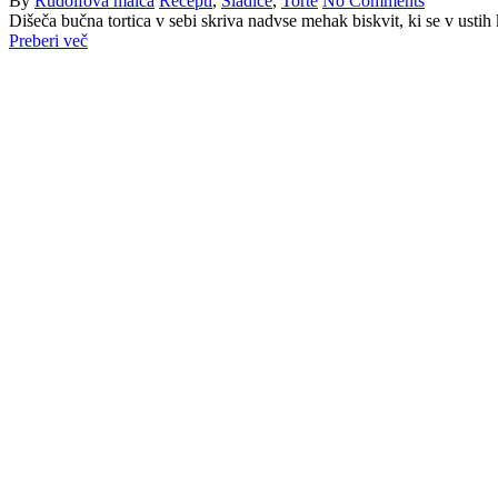
By
Rudolfova malca
Recepti
,
Sladice
,
Torte
No Comments
Dišeča bučna tortica v sebi skriva nadvse mehak biskvit, ki se v ustih
Preberi več