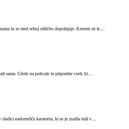
lastna in se med seboj odlično dopolnjuje. Kremni sir le…
la tudi sama. Glede na pohvale in pripombe vseh, ki…
v sladici nadomešča karamela, ki se je znašla tudi v…