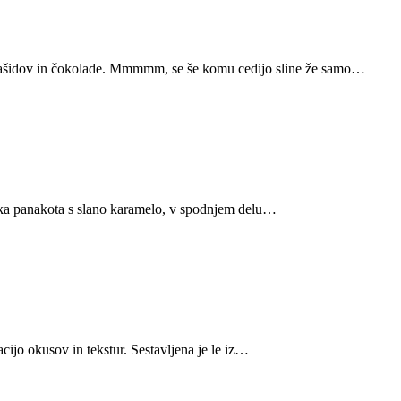
 arašidov in čokolade. Mmmmm, se še komu cedijo sline že samo…
nska panakota s slano karamelo, v spodnjem delu…
cijo okusov in tekstur. Sestavljena je le iz…