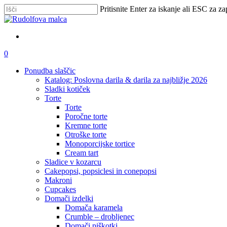
Skip
Pritisnite Enter za iskanje ali ESC za za
to
Zapri
main
iskanje
content
išči
account
0
Menu
Ponudba slaščic
Katalog: Poslovna darila & darila za najbližje 2026
Sladki kotiček
Torte
Torte
Poročne torte
Kremne torte
Otroške torte
Monoporcijske tortice
Cream tart
Sladice v kozarcu
Cakepopsi, popsiclesi in conepopsi
Makroni
Cupcakes
Domači izdelki
Domača karamela
Crumble – drobljenec
Domači piškotki