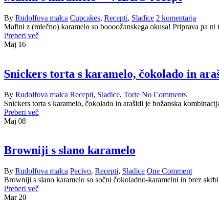
By
Rudolfova malca
Cupcakes
,
Recepti
,
Sladice
2 komentarja
Mafini z (mlečno) karamelo so boooožanskega okusa! Priprava pa ni tež
Preberi več
Maj
16
Snickers torta s karamelo, čokolado in ara
By
Rudolfova malca
Recepti
,
Sladice
,
Torte
No Comments
Snickers torta s karamelo, čokolado in arašidi je božanska kombinaci
Preberi več
Maj
08
Browniji s slano karamelo
By
Rudolfova malca
Pecivo
,
Recepti
,
Sladice
One Comment
Browniji s slano karamelo so sočni čokoladno-karamelni in brez skrbi 
Preberi več
Mar
20