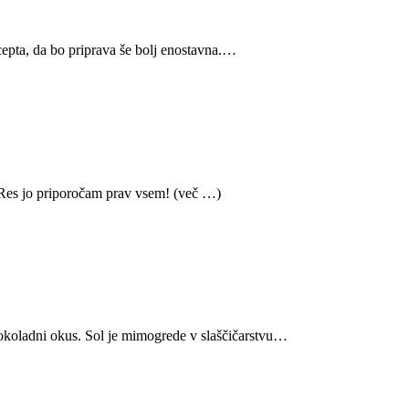
cepta, da bo priprava še bolj enostavna.…
. Res jo priporočam prav vsem! (več …)
 čokoladni okus. Sol je mimogrede v slaščičarstvu…