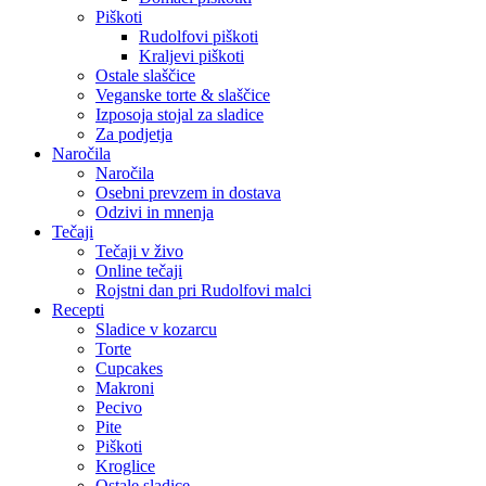
Piškoti
Rudolfovi piškoti
Kraljevi piškoti
Ostale slaščice
Veganske torte & slaščice
Izposoja stojal za sladice
Za podjetja
Naročila
Naročila
Osebni prevzem in dostava
Odzivi in mnenja
Tečaji
Tečaji v živo
Online tečaji
Rojstni dan pri Rudolfovi malci
Recepti
Sladice v kozarcu
Torte
Cupcakes
Makroni
Pecivo
Pite
Piškoti
Kroglice
Ostale sladice