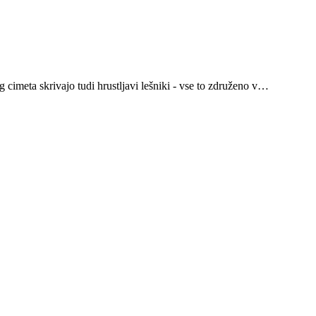
g cimeta skrivajo tudi hrustljavi lešniki - vse to združeno v…