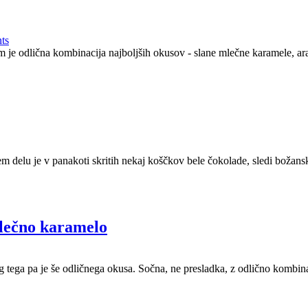
ts
m je odlična kombinacija najboljših okusov - slane mlečne karamele,
em delu je v panakoti skritih nekaj koščkov bele čokolade, sledi boža
mlečno karamelo
g tega pa je še odličnega okusa. Sočna, ne presladka, z odlično kombina