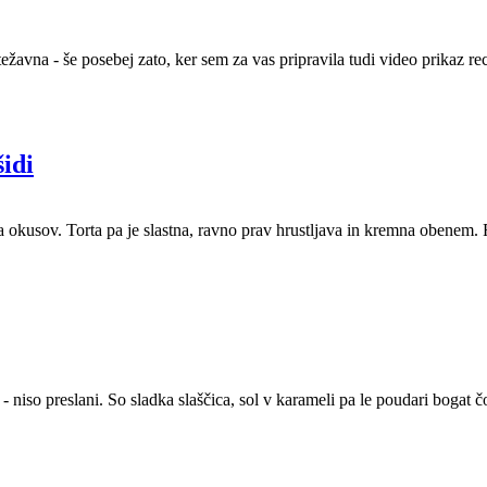
avna - še posebej zato, ker sem za vas pripravila tudi video prikaz re
šidi
ja okusov. Torta pa je slastna, ravno prav hrustljava in kremna obenem
- niso preslani. So sladka slaščica, sol v karameli pa le poudari bogat