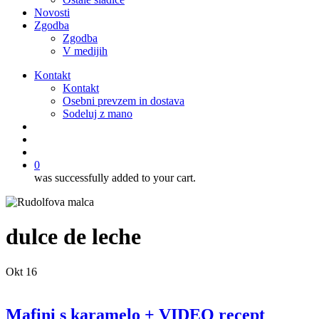
Novosti
Zgodba
Zgodba
V medijih
Kontakt
Kontakt
Osebni prevzem in dostava
Sodeluj z mano
išči
account
0
was successfully added to your cart.
dulce de leche
Okt
16
Mafini s karamelo + VIDEO recept