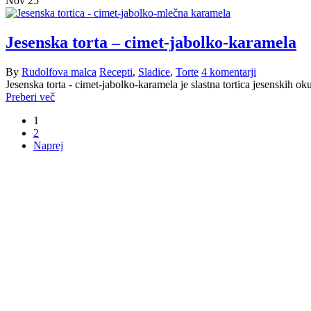
Nov
25
Jesenska torta – cimet-jabolko-karamela
By
Rudolfova malca
Recepti
,
Sladice
,
Torte
4 komentarji
Jesenska torta - cimet-jabolko-karamela je slastna tortica jesenskih ok
Preberi več
1
2
Naprej