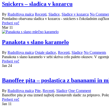
Snickers – sladica v kozarcu
By
Rudolfova malca
Recepti
,
Sladice
,
Sladice v kozarcu
No Commen
Pomladno obarvana sladica v kozarcu - snickers s čokoladnim zajčko
Preberi več
Mar
11
Panakota s slano karamelo
By
Rudolfova malca
Ostale sladice
,
Recepti
,
Sladice
No Comments
Panakota s slano karamelo v sebi skriva celo paleto okusov. V zgornj
Preberi več
Jan
24
Banoffee pita – poslastica z bananami in 
By
Rudolfova malca
Pite
,
Recepti
,
Sladice
One Comment
Banoffee pita je ena izmed najbolj enostavnih sladic za pripravo. Pole
Preberi več
Jan
11