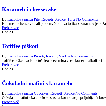
Karamelni cheesecake
By
Rudolfova malca
Pite
,
Recepti
,
Sladice
,
Torte
No Comments
Karamelni cheesecake ali po domače sirova tortica s karamelo je boža
Preberi več
Dec
29
Toffifee piškoti
By
Rudolfova malca
Piškoti
,
Recepti
,
Sladice
No Comments
Toffifee piškoti so bili letošnjega decembra vsekakor eni najbolj pril
Preberi več
Dec
23
Čokoladni mafini s karamelo
By
Rudolfova malca
Cupcakes
,
Recepti
,
Sladice
No Comments
Čokoladni mafini s karamelo so slastna kombinacija priljubljenih brow
Preberi več