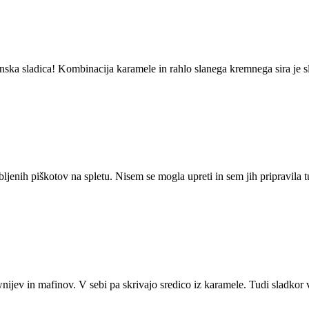
nska sladica! Kombinacija karamele in rahlo slanega kremnega sira je s
jubljenih piškotov na spletu. Nisem se mogla upreti in sem jih pripravi
nijev in mafinov. V sebi pa skrivajo sredico iz karamele. Tudi sladkor 