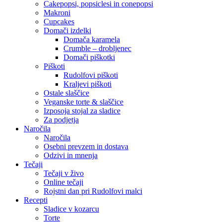
Cakepopsi, popsiclesi in conepopsi
Makroni
Cupcakes
Domači izdelki
Domača karamela
Crumble – drobljenec
Domači piškotki
Piškoti
Rudolfovi piškoti
Kraljevi piškoti
Ostale slaščice
Veganske torte & slaščice
Izposoja stojal za sladice
Za podjetja
Naročila
Naročila
Osebni prevzem in dostava
Odzivi in mnenja
Tečaji
Tečaji v živo
Online tečaji
Rojstni dan pri Rudolfovi malci
Recepti
Sladice v kozarcu
Torte