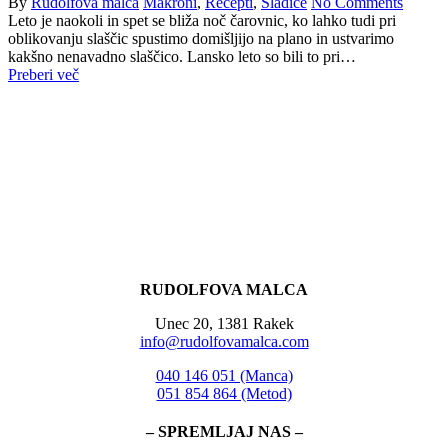
By
Rudolfova malca
Makroni
,
Recepti
,
Sladice
No Comments
Leto je naokoli in spet se bliža noč čarovnic, ko lahko tudi pri
oblikovanju slaščic spustimo domišljijo na plano in ustvarimo
kakšno nenavadno slaščico. Lansko leto so bili to pri…
Preberi več
RUDOLFOVA MALCA
Unec 20, 1381 Rakek
info@rudolfovamalca.com
040 146 051 (Manca)
051 854 864 (Metod)
– SPREMLJAJ NAS –