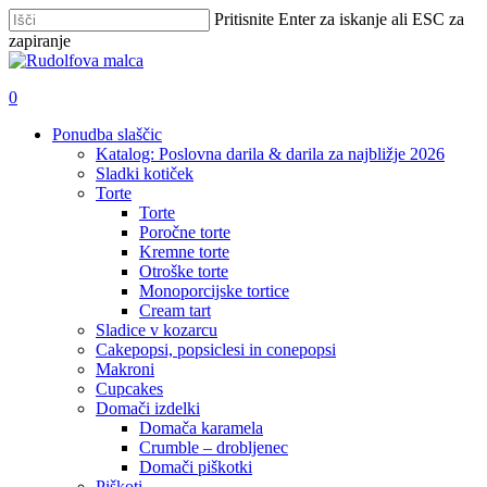
Skip
Pritisnite Enter za iskanje ali ESC za
to
zapiranje
main
Zapri
content
iskanje
išči
account
0
Menu
Ponudba slaščic
Katalog: Poslovna darila & darila za najbližje 2026
Sladki kotiček
Torte
Torte
Poročne torte
Kremne torte
Otroške torte
Monoporcijske tortice
Cream tart
Sladice v kozarcu
Cakepopsi, popsiclesi in conepopsi
Makroni
Cupcakes
Domači izdelki
Domača karamela
Crumble – drobljenec
Domači piškotki
Piškoti