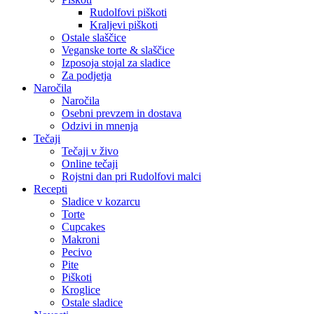
Rudolfovi piškoti
Kraljevi piškoti
Ostale slaščice
Veganske torte & slaščice
Izposoja stojal za sladice
Za podjetja
Naročila
Naročila
Osebni prevzem in dostava
Odzivi in mnenja
Tečaji
Tečaji v živo
Online tečaji
Rojstni dan pri Rudolfovi malci
Recepti
Sladice v kozarcu
Torte
Cupcakes
Makroni
Pecivo
Pite
Piškoti
Kroglice
Ostale sladice