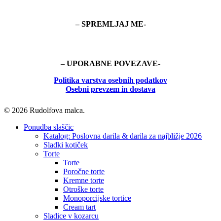
– SPREMLJAJ ME-
– UPORABNE POVEZAVE-
Politika
varstva osebnih podatkov
Osebni prevzem in dostava
© 2026 Rudolfova malca.
Close
Ponudba slaščic
Menu
Katalog: Poslovna darila & darila za najbližje 2026
Sladki kotiček
Torte
Torte
Poročne torte
Kremne torte
Otroške torte
Monoporcijske tortice
Cream tart
Sladice v kozarcu