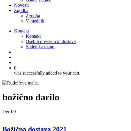
Novosti
Zgodba
Zgodba
V medijih
Kontakt
Kontakt
Osebni prevzem in dostava
Sodeluj z mano
išči
account
0
was successfully added to your cart.
božično darilo
Dec
09
Božična dostava 2021