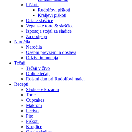
Piškoti
Rudolfovi piškoti
Kraljevi piškoti
Ostale slaščice
Veganske torte & slaščice
Izposoja stojal za sladice
Za podjetja
Naročila
Naročila
Osebni prevzem in dostava
Odzivi in mnenja
Tečaji
Tečaji v živo
Online tečaji
Rojstni dan pri Rudolfovi malci
Recepti
Sladice v kozarcu
Torte
Cupcakes
Makroni
Pecivo
Pite
Piškoti
Kroglice
Ostale sladice