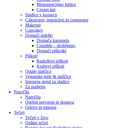
Monoporcijske tortice
Cream tart
Sladice v kozarcu
Cakepopsi, popsiclesi in conepopsi
Makroni
Cupcakes
Domači izdelki
Domača karamela
Crumble – drobljenec
Domači piškotki
Piškoti
Rudolfovi piškoti
Kraljevi piškoti
Ostale slaščice
Veganske torte & slaščice
Izposoja stojal za sladice
Za podjetja
Naročila
Naročila
Osebni prevzem in dostava
Odzivi in mnenja
Tečaji
Tečaji v živo
Online tečaji
Rojstni dan pri Rudolfovi malci