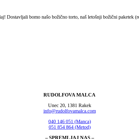
daj! Dostavljali bomo našo božično torto, naš letošnji božični paketek (
RUDOLFOVA MALCA
Unec 20, 1381 Rakek
info@rudolfovamalca.com
040 146 051 (Manca)
051 854 864 (Metod)
– SPREMLJAJ NAS –