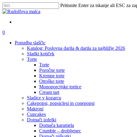
Skip
Pritisnite Enter za iskanje ali ESC za za
to
Zapri
main
iskanje
content
išči
account
0
Menu
Ponudba slaščic
Katalog: Poslovna darila & darila za najbližje 2026
Sladki kotiček
Torte
Torte
Poročne torte
Kremne torte
Otroške torte
Monoporcijske tortice
Cream tart
Sladice v kozarcu
Cakepopsi, popsiclesi in conepopsi
Makroni
Cupcakes
Domači izdelki
Domača karamela
Crumble – drobljenec
Domači piškotki