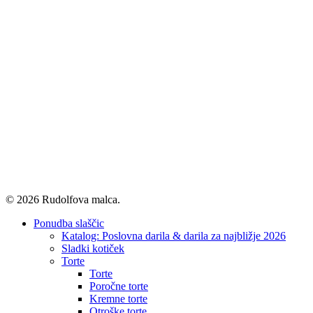
© 2026 Rudolfova malca.
Close
Ponudba slaščic
Menu
Katalog: Poslovna darila & darila za najbližje 2026
Sladki kotiček
Torte
Torte
Poročne torte
Kremne torte
Otroške torte