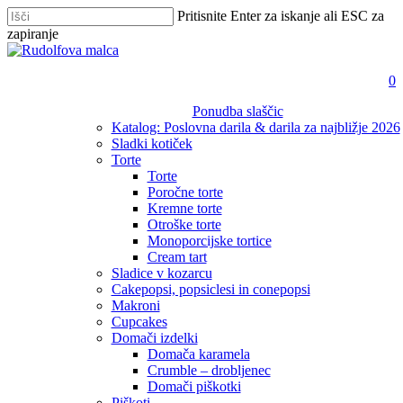
Skip
Pritisnite Enter za iskanje ali ESC za
to
zapiranje
main
Zapri
content
iskanje
i
a
0
Ponudba slaščic
Katalog: Poslovna darila & darila za najbližje 2026
Sladki kotiček
Torte
Torte
Poročne torte
Kremne torte
Otroške torte
Monoporcijske tortice
Cream tart
Sladice v kozarcu
Cakepopsi, popsiclesi in conepopsi
Makroni
Cupcakes
Domači izdelki
Domača karamela
Crumble – drobljenec
Domači piškotki
Piškoti