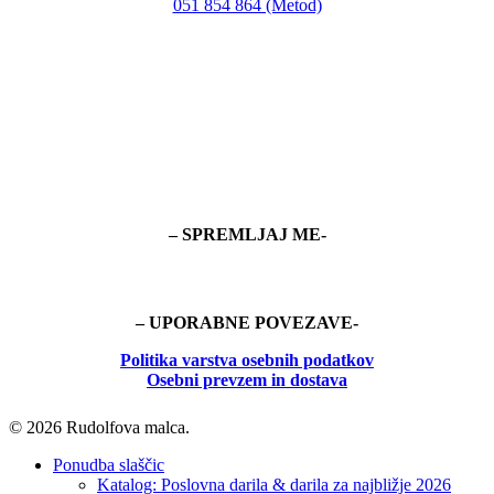
051 854 864 (Metod)
– SPREMLJAJ ME-
– UPORABNE POVEZAVE-
Politika
varstva osebnih podatkov
Osebni prevzem in dostava
© 2026 Rudolfova malca.
Close
Ponudba slaščic
Menu
Katalog: Poslovna darila & darila za najbližje 2026