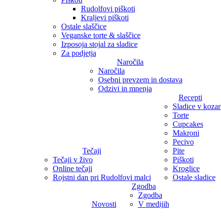
Rudolfovi piškoti
Kraljevi piškoti
Ostale slaščice
Veganske torte & slaščice
Izposoja stojal za sladice
Za podjetja
Naročila
Naročila
Osebni prevzem in dostava
Odzivi in mnenja
Recepti
Sladice v koza
Torte
Cupcakes
Makroni
Pecivo
Tečaji
Pite
Tečaji v živo
Piškoti
Online tečaji
Kroglice
Rojstni dan pri Rudolfovi malci
Ostale sladice
Zgodba
Zgodba
Novosti
V medijih