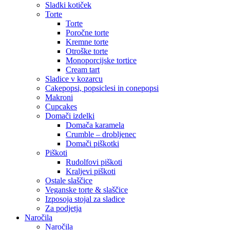
Sladki kotiček
Torte
Torte
Poročne torte
Kremne torte
Otroške torte
Monoporcijske tortice
Cream tart
Sladice v kozarcu
Cakepopsi, popsiclesi in conepopsi
Makroni
Cupcakes
Domači izdelki
Domača karamela
Crumble – drobljenec
Domači piškotki
Piškoti
Rudolfovi piškoti
Kraljevi piškoti
Ostale slaščice
Veganske torte & slaščice
Izposoja stojal za sladice
Za podjetja
Naročila
Naročila