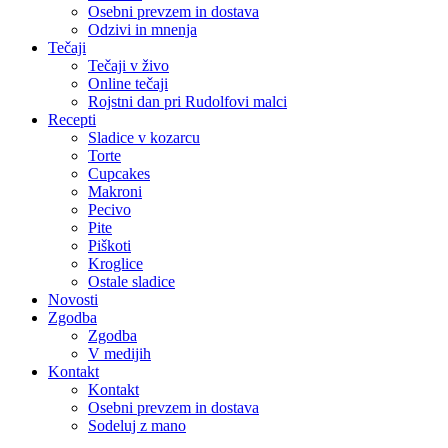
Osebni prevzem in dostava
Odzivi in mnenja
Tečaji
Tečaji v živo
Online tečaji
Rojstni dan pri Rudolfovi malci
Recepti
Sladice v kozarcu
Torte
Cupcakes
Makroni
Pecivo
Pite
Piškoti
Kroglice
Ostale sladice
Novosti
Zgodba
Zgodba
V medijih
Kontakt
Kontakt
Osebni prevzem in dostava
Sodeluj z mano