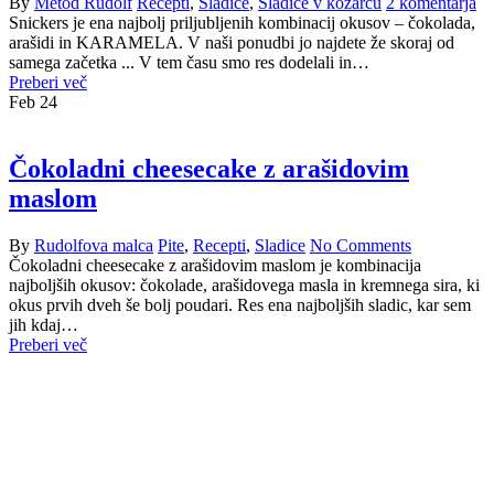
By
Metod Rudolf
Recepti
,
Sladice
,
Sladice v kozarcu
2 komentarja
Snickers je ena najbolj priljubljenih kombinacij okusov – čokolada,
arašidi in KARAMELA. V naši ponudbi jo najdete že skoraj od
samega začetka ... V tem času smo res dodelali in…
Preberi več
Feb
24
Čokoladni cheesecake z arašidovim
maslom
By
Rudolfova malca
Pite
,
Recepti
,
Sladice
No Comments
Čokoladni cheesecake z arašidovim maslom je kombinacija
najboljših okusov: čokolade, arašidovega masla in kremnega sira, ki
okus prvih dveh še bolj poudari. Res ena najboljših sladic, kar sem
jih kdaj…
Preberi več