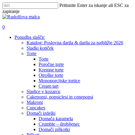
Skip
Pritisnite Enter za iskanje ali ESC za
to
zapiranje
main
Zapri
content
iskanje
išči
account
0
Menu
Ponudba slaščic
Katalog: Poslovna darila & darila za najbližje 2026
Sladki kotiček
Torte
Torte
Poročne torte
Kremne torte
Otroške torte
Monoporcijske tortice
Cream tart
Sladice v kozarcu
Cakepopsi, popsiclesi in conepopsi
Makroni
Cupcakes
Domači izdelki
Domača karamela
Crumble – drobljenec
Domači piškotki
Piškoti