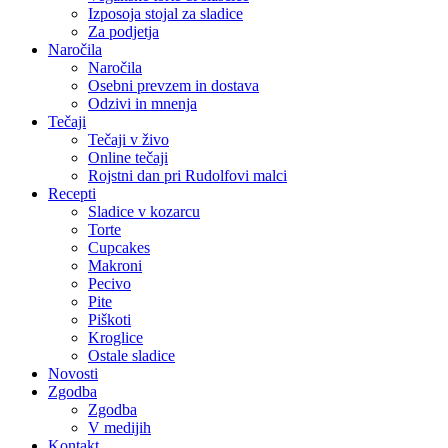
Izposoja stojal za sladice
Za podjetja
Naročila
Naročila
Osebni prevzem in dostava
Odzivi in mnenja
Tečaji
Tečaji v živo
Online tečaji
Rojstni dan pri Rudolfovi malci
Recepti
Sladice v kozarcu
Torte
Cupcakes
Makroni
Pecivo
Pite
Piškoti
Kroglice
Ostale sladice
Novosti
Zgodba
Zgodba
V medijih
Kontakt