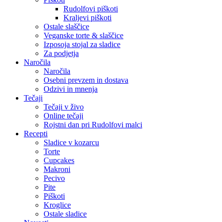
Rudolfovi piškoti
Kraljevi piškoti
Ostale slaščice
Veganske torte & slaščice
Izposoja stojal za sladice
Za podjetja
Naročila
Naročila
Osebni prevzem in dostava
Odzivi in mnenja
Tečaji
Tečaji v živo
Online tečaji
Rojstni dan pri Rudolfovi malci
Recepti
Sladice v kozarcu
Torte
Cupcakes
Makroni
Pecivo
Pite
Piškoti
Kroglice
Ostale sladice