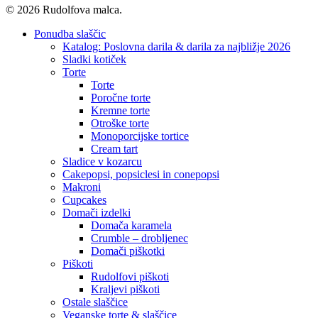
© 2026 Rudolfova malca.
Close
Ponudba slaščic
Menu
Katalog: Poslovna darila & darila za najbližje 2026
Sladki kotiček
Torte
Torte
Poročne torte
Kremne torte
Otroške torte
Monoporcijske tortice
Cream tart
Sladice v kozarcu
Cakepopsi, popsiclesi in conepopsi
Makroni
Cupcakes
Domači izdelki
Domača karamela
Crumble – drobljenec
Domači piškotki
Piškoti
Rudolfovi piškoti
Kraljevi piškoti
Ostale slaščice
Veganske torte & slaščice