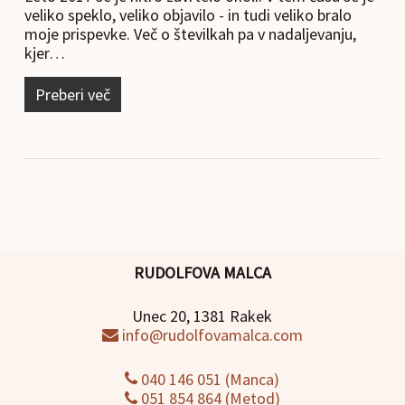
veliko speklo, veliko objavilo - in tudi veliko bralo
moje prispevke. Več o številkah pa v nadaljevanju,
kjer…
Preberi več
RUDOLFOVA MALCA
Unec 20, 1381 Rakek
info@rudolfovamalca.com
040 146 051 (Manca)
051 854 864 (Metod)