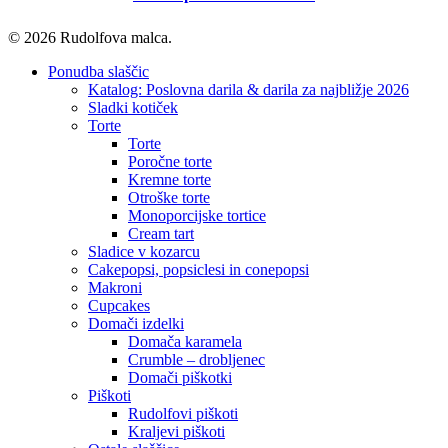
© 2026 Rudolfova malca.
Close
Ponudba slaščic
Menu
Katalog: Poslovna darila & darila za najbližje 2026
Sladki kotiček
Torte
Torte
Poročne torte
Kremne torte
Otroške torte
Monoporcijske tortice
Cream tart
Sladice v kozarcu
Cakepopsi, popsiclesi in conepopsi
Makroni
Cupcakes
Domači izdelki
Domača karamela
Crumble – drobljenec
Domači piškotki
Piškoti
Rudolfovi piškoti
Kraljevi piškoti