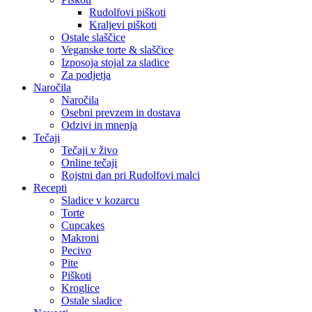
Rudolfovi piškoti
Kraljevi piškoti
Ostale slaščice
Veganske torte & slaščice
Izposoja stojal za sladice
Za podjetja
Naročila
Naročila
Osebni prevzem in dostava
Odzivi in mnenja
Tečaji
Tečaji v živo
Online tečaji
Rojstni dan pri Rudolfovi malci
Recepti
Sladice v kozarcu
Torte
Cupcakes
Makroni
Pecivo
Pite
Piškoti
Kroglice
Ostale sladice