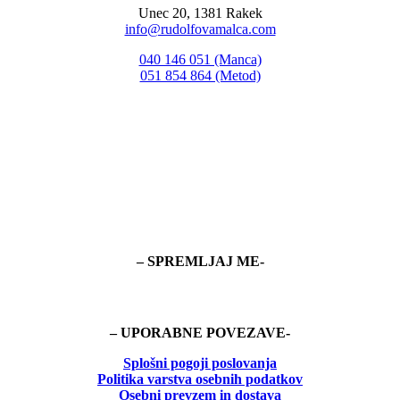
Unec 20, 1381 Rakek
info@rudolfovamalca.com
040 146 051 (Manca)
051 854 864 (Metod)
– SPREMLJAJ ME-
– UPORABNE POVEZAVE-
Splošni pogoji poslovanja
Politika
varstva osebnih podatkov
Osebni prevzem in dostava