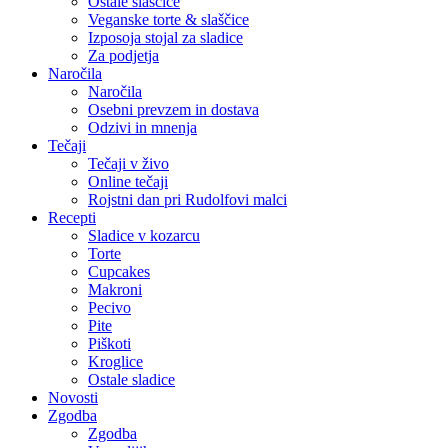
Ostale slaščice
Veganske torte & slaščice
Izposoja stojal za sladice
Za podjetja
Naročila
Naročila
Osebni prevzem in dostava
Odzivi in mnenja
Tečaji
Tečaji v živo
Online tečaji
Rojstni dan pri Rudolfovi malci
Recepti
Sladice v kozarcu
Torte
Cupcakes
Makroni
Pecivo
Pite
Piškoti
Kroglice
Ostale sladice
Novosti
Zgodba
Zgodba