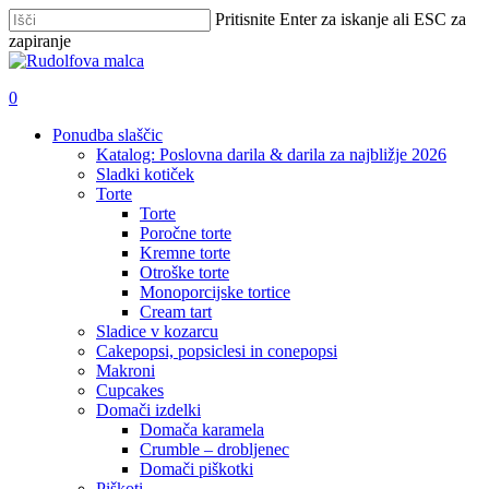
Skip
Pritisnite Enter za iskanje ali ESC za
to
zapiranje
main
Zapri
content
iskanje
išči
account
0
Menu
Ponudba slaščic
Katalog: Poslovna darila & darila za najbližje 2026
Sladki kotiček
Torte
Torte
Poročne torte
Kremne torte
Otroške torte
Monoporcijske tortice
Cream tart
Sladice v kozarcu
Cakepopsi, popsiclesi in conepopsi
Makroni
Cupcakes
Domači izdelki
Domača karamela
Crumble – drobljenec
Domači piškotki
Piškoti