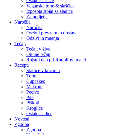
Ostale slaščice
Veganske torte & slaščice
Izposoja stojal za sladice
Za podjetja
Naročila
Naročila
Osebni prevzem in dostava
Odzivi in mnenja
Tečaji
Tečaji v živo
Online tečaji
Rojstni dan pri Rudolfovi malci
Recepti
Sladice v kozarcu
Torte
Cupcakes
Makroni
Pecivo
Pite
Piškoti
Kroglice
Ostale sladice
Novosti
Zgodba
Zgodba