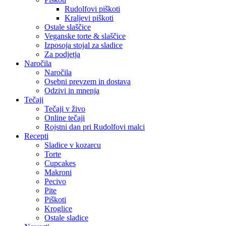
Rudolfovi piškoti
Kraljevi piškoti
Ostale slaščice
Veganske torte & slaščice
Izposoja stojal za sladice
Za podjetja
Naročila
Naročila
Osebni prevzem in dostava
Odzivi in mnenja
Tečaji
Tečaji v živo
Online tečaji
Rojstni dan pri Rudolfovi malci
Recepti
Sladice v kozarcu
Torte
Cupcakes
Makroni
Pecivo
Pite
Piškoti
Kroglice
Ostale sladice