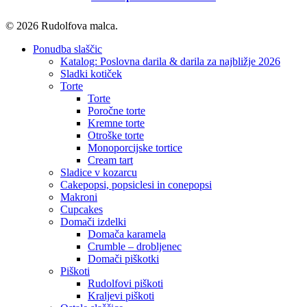
© 2026 Rudolfova malca.
Close
Ponudba slaščic
Menu
Katalog: Poslovna darila & darila za najbližje 2026
Sladki kotiček
Torte
Torte
Poročne torte
Kremne torte
Otroške torte
Monoporcijske tortice
Cream tart
Sladice v kozarcu
Cakepopsi, popsiclesi in conepopsi
Makroni
Cupcakes
Domači izdelki
Domača karamela
Crumble – drobljenec
Domači piškotki
Piškoti
Rudolfovi piškoti
Kraljevi piškoti