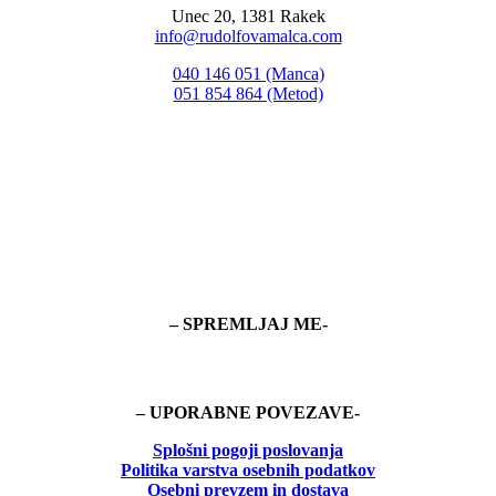
Unec 20, 1381 Rakek
info@rudolfovamalca.com
040 146 051 (Manca)
051 854 864 (Metod)
– SPREMLJAJ ME-
– UPORABNE POVEZAVE-
Splošni pogoji poslovanja
Politika
varstva osebnih podatkov
Osebni prevzem in dostava