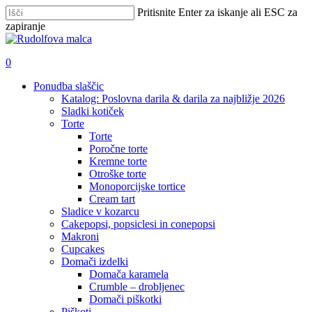
Skip
Pritisnite Enter za iskanje ali ESC za
to
zapiranje
main
Zapri
content
iskanje
išči
account
0
Menu
Ponudba slaščic
Katalog: Poslovna darila & darila za najbližje 2026
Sladki kotiček
Torte
Torte
Poročne torte
Kremne torte
Otroške torte
Monoporcijske tortice
Cream tart
Sladice v kozarcu
Cakepopsi, popsiclesi in conepopsi
Makroni
Cupcakes
Domači izdelki
Domača karamela
Crumble – drobljenec
Domači piškotki
Piškoti