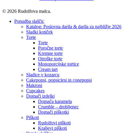
© 2026 Rudolfova malca.
Close
Ponudba slaščic
Menu
Katalog: Poslovna darila & darila za najbližje 2026
Sladki kotiček
Torte
Torte
Poročne torte
Kremne torte
Otroške torte
Monoporcijske tortice
Cream tart
Sladice v kozarcu
Cakepopsi, popsiclesi in conepopsi
Makroni
Cupcakes
Domači izdelki
Domača karamela
Crumble – drobljenec
Domači piškotki
Piškoti
Rudolfovi piškoti
Kraljevi piškoti