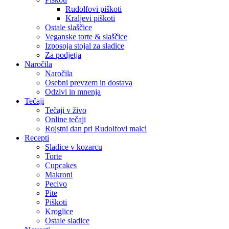
Rudolfovi piškoti
Kraljevi piškoti
Ostale slaščice
Veganske torte & slaščice
Izposoja stojal za sladice
Za podjetja
Naročila
Naročila
Osebni prevzem in dostava
Odzivi in mnenja
Tečaji
Tečaji v živo
Online tečaji
Rojstni dan pri Rudolfovi malci
Recepti
Sladice v kozarcu
Torte
Cupcakes
Makroni
Pecivo
Pite
Piškoti
Kroglice
Ostale sladice