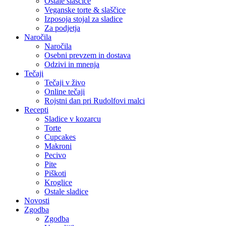
Ostale slaščice
Veganske torte & slaščice
Izposoja stojal za sladice
Za podjetja
Naročila
Naročila
Osebni prevzem in dostava
Odzivi in mnenja
Tečaji
Tečaji v živo
Online tečaji
Rojstni dan pri Rudolfovi malci
Recepti
Sladice v kozarcu
Torte
Cupcakes
Makroni
Pecivo
Pite
Piškoti
Kroglice
Ostale sladice
Novosti
Zgodba
Zgodba