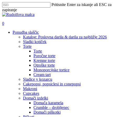
Skip
Pritisnite Enter za iskanje ali ESC za
to
zapiranje
main
Zapri
content
iskanje
išči
account
0
Menu
Ponudba slaščic
Katalog: Poslovna darila & darila za najbližje 2026
Sladki kotiček
Torte
Torte
Poročne torte
Kremne torte
Otroške torte
Monoporcijske tortice
Cream tart
Sladice v kozarcu
Cakepopsi, popsiclesi in conepopsi
Makroni
Cupcakes
Domači izdelki
Domača karamela
Crumble – drobljenec
Domači piškotki
Piškoti