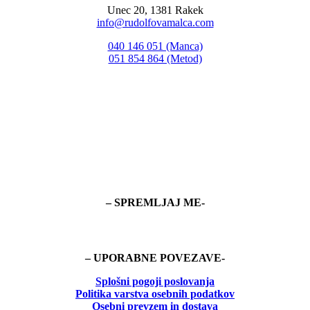
Unec 20, 1381 Rakek
info@rudolfovamalca.com
040 146 051 (Manca)
051 854 864 (Metod)
– SPREMLJAJ ME-
– UPORABNE POVEZAVE-
Splošni pogoji poslovanja
Politika
varstva osebnih podatkov
Osebni prevzem in dostava