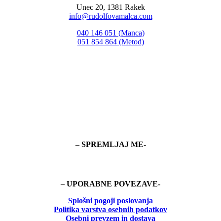
Unec 20, 1381 Rakek
info@rudolfovamalca.com
040 146 051 (Manca)
051 854 864 (Metod)
– SPREMLJAJ ME-
– UPORABNE POVEZAVE-
Splošni pogoji poslovanja
Politika
varstva osebnih podatkov
Osebni prevzem in dostava