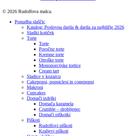
© 2026 Rudolfova malca.
Close
Ponudba slaščic
Menu
Katalog: Poslovna darila & darila za najbližje 2026
Sladki kotiček
Torte
Torte
Poročne torte
Kremne torte
Otroške torte
Monoporcijske tortice
Cream tart
Sladice v kozarcu
Cakepopsi, popsiclesi in conepopsi
Makroni
Cupcakes
Domači izdelki
Domača karamela
Crumble – drobljenec
Domači piškotki
Piškoti
Rudolfovi piškoti
Kraljevi piškoti