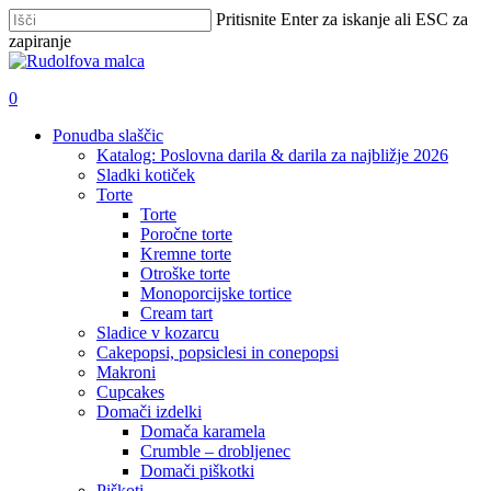
Skip
Pritisnite Enter za iskanje ali ESC za
to
zapiranje
main
Zapri
content
iskanje
išči
account
0
Menu
Ponudba slaščic
Katalog: Poslovna darila & darila za najbližje 2026
Sladki kotiček
Torte
Torte
Poročne torte
Kremne torte
Otroške torte
Monoporcijske tortice
Cream tart
Sladice v kozarcu
Cakepopsi, popsiclesi in conepopsi
Makroni
Cupcakes
Domači izdelki
Domača karamela
Crumble – drobljenec
Domači piškotki
Piškoti