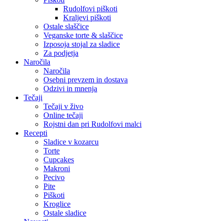
Rudolfovi piškoti
Kraljevi piškoti
Ostale slaščice
Veganske torte & slaščice
Izposoja stojal za sladice
Za podjetja
Naročila
Naročila
Osebni prevzem in dostava
Odzivi in mnenja
Tečaji
Tečaji v živo
Online tečaji
Rojstni dan pri Rudolfovi malci
Recepti
Sladice v kozarcu
Torte
Cupcakes
Makroni
Pecivo
Pite
Piškoti
Kroglice
Ostale sladice