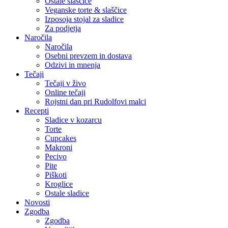
Ostale slaščice
Veganske torte & slaščice
Izposoja stojal za sladice
Za podjetja
Naročila
Naročila
Osebni prevzem in dostava
Odzivi in mnenja
Tečaji
Tečaji v živo
Online tečaji
Rojstni dan pri Rudolfovi malci
Recepti
Sladice v kozarcu
Torte
Cupcakes
Makroni
Pecivo
Pite
Piškoti
Kroglice
Ostale sladice
Novosti
Zgodba
Zgodba