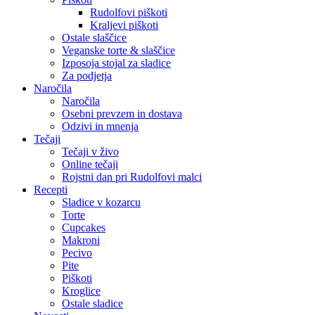
Rudolfovi piškoti
Kraljevi piškoti
Ostale slaščice
Veganske torte & slaščice
Izposoja stojal za sladice
Za podjetja
Naročila
Naročila
Osebni prevzem in dostava
Odzivi in mnenja
Tečaji
Tečaji v živo
Online tečaji
Rojstni dan pri Rudolfovi malci
Recepti
Sladice v kozarcu
Torte
Cupcakes
Makroni
Pecivo
Pite
Piškoti
Kroglice
Ostale sladice