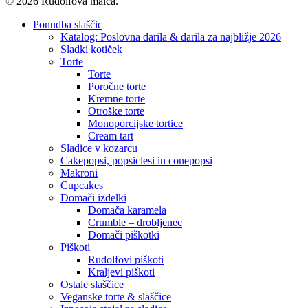
© 2026 Rudolfova malca.
Close
Ponudba slaščic
Menu
Katalog: Poslovna darila & darila za najbližje 2026
Sladki kotiček
Torte
Torte
Poročne torte
Kremne torte
Otroške torte
Monoporcijske tortice
Cream tart
Sladice v kozarcu
Cakepopsi, popsiclesi in conepopsi
Makroni
Cupcakes
Domači izdelki
Domača karamela
Crumble – drobljenec
Domači piškotki
Piškoti
Rudolfovi piškoti
Kraljevi piškoti
Ostale slaščice
Veganske torte & slaščice