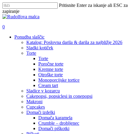
Skip
Pritisnite Enter za iskanje ali ESC za
to
zapiranje
main
Zapri
content
iskanje
išči
account
0
Menu
Ponudba slaščic
Katalog: Poslovna darila & darila za najbližje 2026
Sladki kotiček
Torte
Torte
Poročne torte
Kremne torte
Otroške torte
Monoporcijske tortice
Cream tart
Sladice v kozarcu
Cakepopsi, popsiclesi in conepopsi
Makroni
Cupcakes
Domači izdelki
Domača karamela
Crumble – drobljenec
Domači piškotki
Piškoti