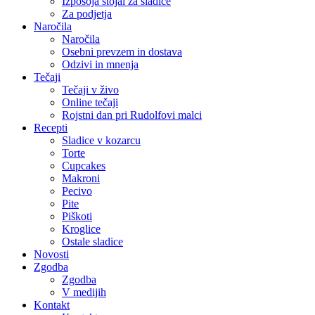
Izposoja stojal za sladice
Za podjetja
Naročila
Naročila
Osebni prevzem in dostava
Odzivi in mnenja
Tečaji
Tečaji v živo
Online tečaji
Rojstni dan pri Rudolfovi malci
Recepti
Sladice v kozarcu
Torte
Cupcakes
Makroni
Pecivo
Pite
Piškoti
Kroglice
Ostale sladice
Novosti
Zgodba
Zgodba
V medijih
Kontakt