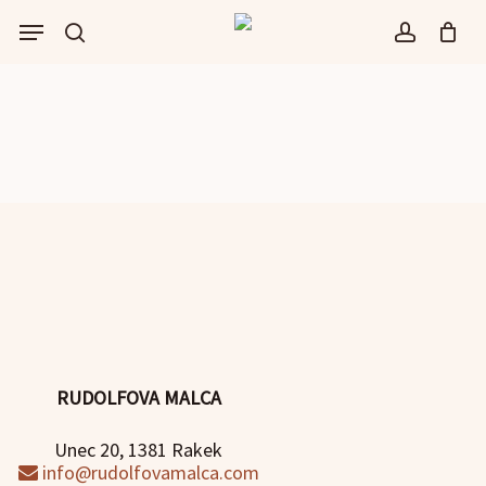
Skip
Menu
to
išči
account
main
content
RUDOLFOVA MALCA
Unec 20, 1381 Rakek
info@rudolfovamalca.com