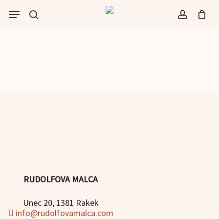
Skip
Menu
to
išči
account
main
content
RUDOLFOVA MALCA
Unec 20, 1381 Rakek
info@rudolfovamalca.com