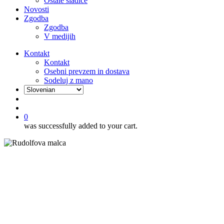
Ostale sladice
Novosti
Zgodba
Zgodba
V medijih
Kontakt
Kontakt
Osebni prevzem in dostava
Sodeluj z mano
išči
account
0
was successfully added to your cart.