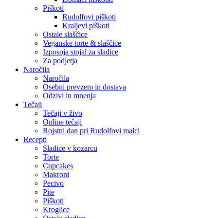
Piškoti
Rudolfovi piškoti
Kraljevi piškoti
Ostale slaščice
Veganske torte & slaščice
Izposoja stojal za sladice
Za podjetja
Naročila
Naročila
Osebni prevzem in dostava
Odzivi in mnenja
Tečaji
Tečaji v živo
Online tečaji
Rojstni dan pri Rudolfovi malci
Recepti
Sladice v kozarcu
Torte
Cupcakes
Makroni
Pecivo
Pite
Piškoti
Kroglice