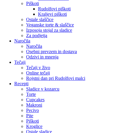
Piškoti
Rudolfovi piškoti
Kraljevi piškoti
Ostale slaščice
Veganske torte & slaščice
Izposoja stojal za sladice
Za podjetja
Naročila
Naročila
Osebni prevzem in dostava
Odzivi in mnenja
Tečaji
Tečaji v živo
Online tečaji
Rojstni dan pri Rudolfovi malci
Recepti
Sladice v kozarcu
Torte
Cupcakes
Makroni
Pecivo
Pite
Piškoti
Kroglice
Ostale sladice