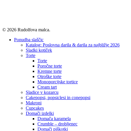
© 2026 Rudolfova malca.
Close
Ponudba slaščic
Menu
Katalog: Poslovna darila & darila za najbližje 2026
Sladki kotiček
Torte
Torte
Poročne torte
Kremne torte
Otroške torte
Monoporcijske tortice
Cream tart
Sladice v kozarcu
Cakepopsi, popsiclesi in conepopsi
Makroni
Cupcakes
Domači izdelki
Domača karamela
Crumble – drobljenec
Domači piškotki