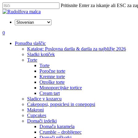
Skip
Pritisnite Enter za iskanje ali ESC za za
to
Zapri
main
iskanje
content
išči
account
0
Menu
Ponudba slaščic
Katalog: Poslovna darila & darila za najbližje 2026
Sladki kotiček
Torte
Torte
Poročne torte
Kremne torte
Otroške torte
Monoporcijske tortice
Cream tart
Sladice v kozarcu
Cakepopsi, popsiclesi in conepopsi
Makroni
Cupcakes
Domači izdelki
Domača karamela
Crumble – drobljenec
Domači piškotki