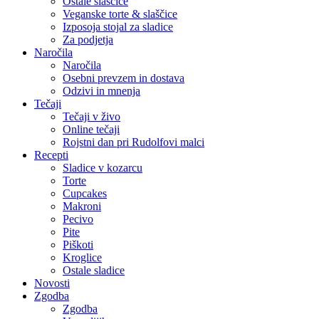
Ostale slaščice
Veganske torte & slaščice
Izposoja stojal za sladice
Za podjetja
Naročila
Naročila
Osebni prevzem in dostava
Odzivi in mnenja
Tečaji
Tečaji v živo
Online tečaji
Rojstni dan pri Rudolfovi malci
Recepti
Sladice v kozarcu
Torte
Cupcakes
Makroni
Pecivo
Pite
Piškoti
Kroglice
Ostale sladice
Novosti
Zgodba
Zgodba