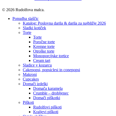
© 2026 Rudolfova malca.
Close
Ponudba slaščic
Menu
Katalog: Poslovna darila & darila za najbližje 2026
Sladki kotiček
Torte
Torte
Poročne torte
Kremne torte
Otroške torte
Monoporcijske tortice
Cream tart
Sladice v kozarcu
Cakepopsi, popsiclesi in conepopsi
Makroni
Cupcakes
Domači izdelki
Domača karamela
Crumble – drobljenec
Domači piškotki
Piškoti
Rudolfovi piškoti
Kraljevi piškoti