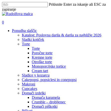
Skip
Pritisnite Enter za iskanje ali ESC za
to
zapiranje
main
Zapri
content
iskanje
išči
account
0
Menu
Ponudba slaščic
Katalog: Poslovna darila & darila za najbližje 2026
Sladki kotiček
Torte
Torte
Poročne torte
Kremne torte
Otroške torte
Monoporcijske tortice
Cream tart
Sladice v kozarcu
Cakepopsi, popsiclesi in conepopsi
Makroni
Cupcakes
Domači izdelki
Domača karamela
Crumble – drobljenec
Domači piškotki
Piškoti