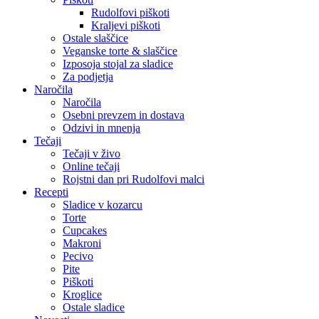
Rudolfovi piškoti
Kraljevi piškoti
Ostale slaščice
Veganske torte & slaščice
Izposoja stojal za sladice
Za podjetja
Naročila
Naročila
Osebni prevzem in dostava
Odzivi in mnenja
Tečaji
Tečaji v živo
Online tečaji
Rojstni dan pri Rudolfovi malci
Recepti
Sladice v kozarcu
Torte
Cupcakes
Makroni
Pecivo
Pite
Piškoti
Kroglice
Ostale sladice