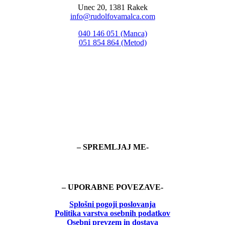
Unec 20, 1381 Rakek
info@rudolfovamalca.com
040 146 051 (Manca)
051 854 864 (Metod)
– SPREMLJAJ ME-
– UPORABNE POVEZAVE-
Splošni pogoji poslovanja
Politika
varstva osebnih podatkov
Osebni prevzem in dostava