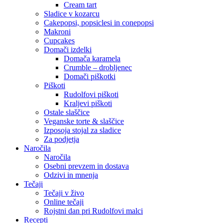
Cream tart
Sladice v kozarcu
Cakepopsi, popsiclesi in conepopsi
Makroni
Cupcakes
Domači izdelki
Domača karamela
Crumble – drobljenec
Domači piškotki
Piškoti
Rudolfovi piškoti
Kraljevi piškoti
Ostale slaščice
Veganske torte & slaščice
Izposoja stojal za sladice
Za podjetja
Naročila
Naročila
Osebni prevzem in dostava
Odzivi in mnenja
Tečaji
Tečaji v živo
Online tečaji
Rojstni dan pri Rudolfovi malci
Recepti