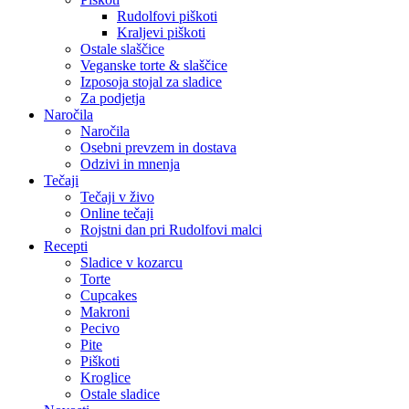
Rudolfovi piškoti
Kraljevi piškoti
Ostale slaščice
Veganske torte & slaščice
Izposoja stojal za sladice
Za podjetja
Naročila
Naročila
Osebni prevzem in dostava
Odzivi in mnenja
Tečaji
Tečaji v živo
Online tečaji
Rojstni dan pri Rudolfovi malci
Recepti
Sladice v kozarcu
Torte
Cupcakes
Makroni
Pecivo
Pite
Piškoti
Kroglice
Ostale sladice