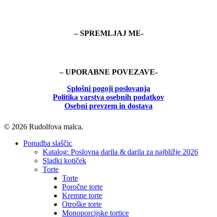
– SPREMLJAJ ME-
– UPORABNE POVEZAVE-
Splošni pogoji poslovanja
Politika
varstva osebnih podatkov
Osebni prevzem in dostava
© 2026 Rudolfova malca.
Close
Ponudba slaščic
Menu
Katalog: Poslovna darila & darila za najbližje 2026
Sladki kotiček
Torte
Torte
Poročne torte
Kremne torte
Otroške torte
Monoporcijske tortice