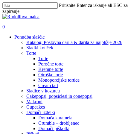
Skip
Pritisnite Enter za iskanje ali ESC za
to
zapiranje
main
Zapri
content
iskanje
išči
account
0
Menu
Ponudba slaščic
Katalog: Poslovna darila & darila za najbližje 2026
Sladki kotiček
Torte
Torte
Poročne torte
Kremne torte
Otroške torte
Monoporcijske tortice
Cream tart
Sladice v kozarcu
Cakepopsi, popsiclesi in conepopsi
Makroni
Cupcakes
Domači izdelki
Domača karamela
Crumble – drobljenec
Domači piškotki
Piškoti