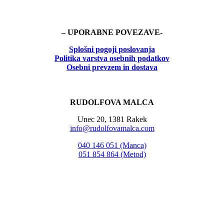
– UPORABNE POVEZAVE-
Splošni pogoji poslovanja
Politika
varstva osebnih podatkov
Osebni prevzem in dostava
RUDOLFOVA MALCA
Unec 20, 1381 Rakek
info@rudolfovamalca.com
040 146 051 (Manca)
051 854 864 (Metod)