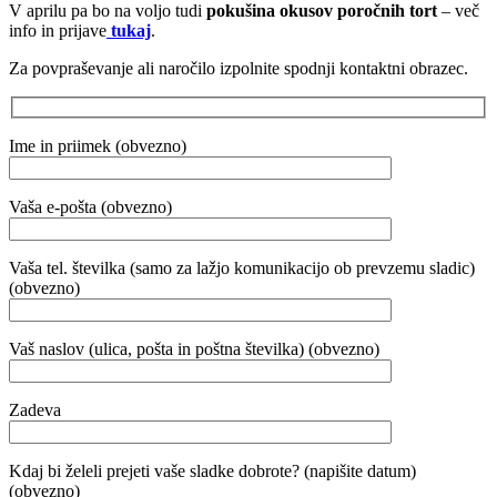
V aprilu pa bo na voljo tudi
pokušina okusov poročnih tort
– več
info in prijave
tukaj
.
Za povpraševanje ali naročilo izpolnite spodnji kontaktni obrazec.
Ime in priimek (obvezno)
Vaša e-pošta (obvezno)
Vaša tel. številka (samo za lažjo komunikacijo ob prevzemu sladic)
(obvezno)
Vaš naslov (ulica, pošta in poštna številka) (obvezno)
Zadeva
Kdaj bi želeli prejeti vaše sladke dobrote? (napišite datum)
(obvezno)