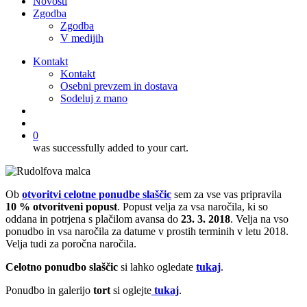
Novosti
Zgodba
Zgodba
V medijih
Kontakt
Kontakt
Osebni prevzem in dostava
Sodeluj z mano
išči
account
0
was successfully added to your cart.
Ob
otvoritvi celotne ponudbe slaščic
sem za vse vas pripravila
10 % otvoritveni popust
. Popust velja za vsa naročila, ki so
oddana in potrjena s plačilom avansa do
23. 3. 2018
. Velja na vso
ponudbo in vsa naročila za datume v prostih terminih v letu 2018.
Velja tudi za poročna naročila.
Celotno ponudbo slaščic
si lahko ogledate
tukaj
.
Ponudbo in galerijo
tort
si oglejte
tukaj
.