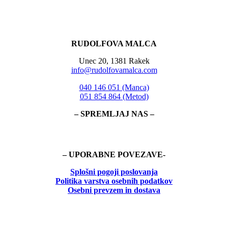
RUDOLFOVA MALCA
Unec 20, 1381 Rakek
info@rudolfovamalca.com
040 146 051 (Manca)
051 854 864 (Metod)
– SPREMLJAJ NAS –
– UPORABNE POVEZAVE-
Splošni pogoji poslovanja
Politika
varstva osebnih podatkov
Osebni prevzem in dostava