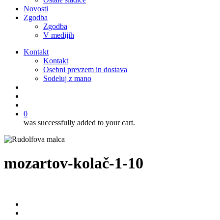
Novosti
Zgodba
Zgodba
V medijih
Kontakt
Kontakt
Osebni prevzem in dostava
Sodeluj z mano
išči
account
0
was successfully added to your cart.
mozartov-kolač-1-10