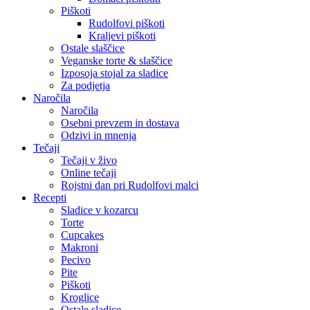
Piškoti
Rudolfovi piškoti
Kraljevi piškoti
Ostale slaščice
Veganske torte & slaščice
Izposoja stojal za sladice
Za podjetja
Naročila
Naročila
Osebni prevzem in dostava
Odzivi in mnenja
Tečaji
Tečaji v živo
Online tečaji
Rojstni dan pri Rudolfovi malci
Recepti
Sladice v kozarcu
Torte
Cupcakes
Makroni
Pecivo
Pite
Piškoti
Kroglice
Ostale sladice