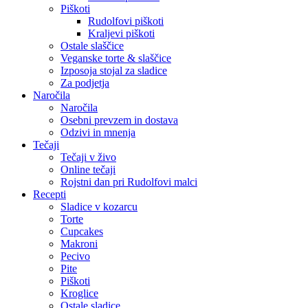
Piškoti
Rudolfovi piškoti
Kraljevi piškoti
Ostale slaščice
Veganske torte & slaščice
Izposoja stojal za sladice
Za podjetja
Naročila
Naročila
Osebni prevzem in dostava
Odzivi in mnenja
Tečaji
Tečaji v živo
Online tečaji
Rojstni dan pri Rudolfovi malci
Recepti
Sladice v kozarcu
Torte
Cupcakes
Makroni
Pecivo
Pite
Piškoti
Kroglice
Ostale sladice