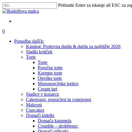
Skip
Pritisnite Enter za iskanje ali ESC za za
to
Zapri
main
iskanje
content
išči
account
0
Menu
Ponudba slaščic
Katalog: Poslovna darila & darila za najbližje 2026
Sladki kotiček
Torte
Torte
Poročne torte
Kremne torte
Otroške torte
Monoporcijske tortice
Cream tart
Sladice v kozarcu
Cakepopsi, popsiclesi in conepopsi
Makroni
Cupcakes
Domači izdelki
Domača karamela
Crumble – drobljenec
Domači piškotki